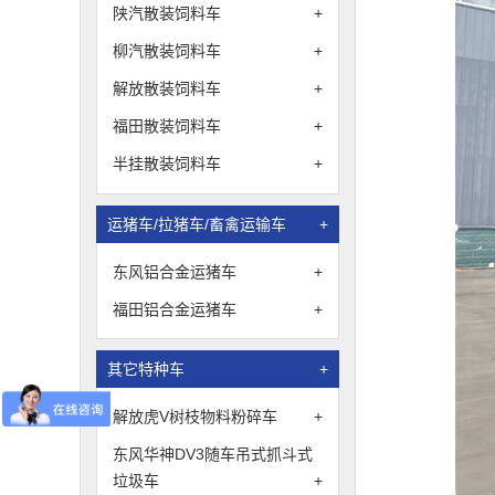
陕汽散装饲料车
+
柳汽散装饲料车
+
解放散装饲料车
+
福田散装饲料车
+
半挂散装饲料车
+
运猪车/拉猪车/畜禽运输车
+
东风铝合金运猪车
+
福田铝合金运猪车
+
其它特种车
+
解放虎V树枝物料粉碎车
+
东风华神DV3随车吊式抓斗式
垃圾车
+