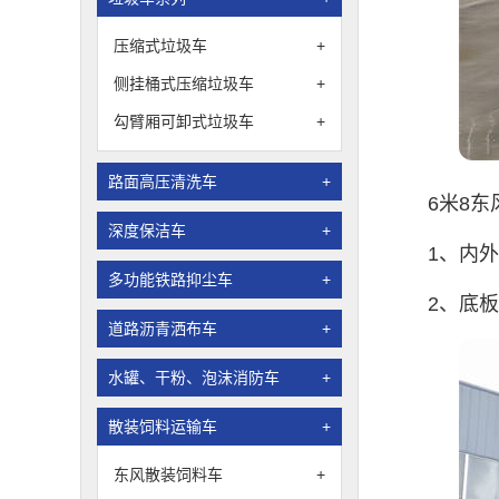
压缩式垃圾车
+
侧挂桶式压缩垃圾车
+
勾臂厢可卸式垃圾车
+
路面高压清洗车
+
6米8东
深度保洁车
+
1、内
多功能铁路抑尘车
+
2、底
道路沥青洒布车
+
水罐、干粉、泡沫消防车
+
散装饲料运输车
+
东风散装饲料车
+