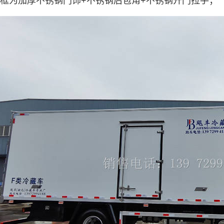
门框为加厚不锈钢门饰+不锈钢后包角+不锈钢开门拉手；