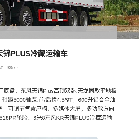
天锦PLUS冷藏运输车
读：93570
厂底盘，东风天锦Plus高顶双卧,天龙同款平地板
5000轴距,前/后桥4.5/9T，600升铝合金油
带空调，可调节气囊座椅，多媒体大屏，多功能方向
518PR轮胎。6米8东风KR天锦PLUS冷藏运输