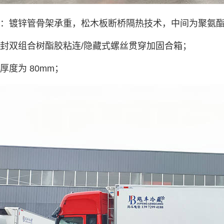
板：镀锌管骨架承重，松木板断桥隔热技术，中间为聚氨酯保
密封双组合树酯胶粘连/隐藏式螺丝贯穿加固合箱；
厚度为 80mm；