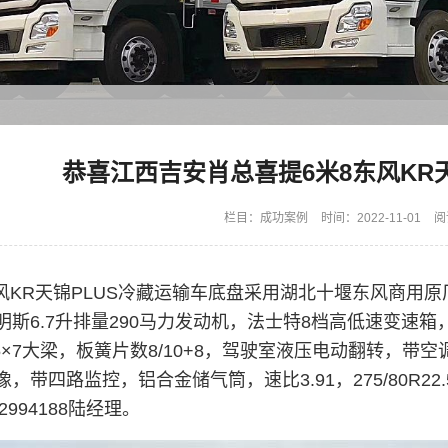
恭喜江西吉安肖总喜提6米8东风KR
栏目：
成功案例
时间：2022-11-01
阅
东风KR天锦PLUS冷藏运输车底盘采用湖北十堰东风商用原
斯6.7升排量290马力发动机，法士特8档高低速变速箱，轴距
75×7大梁，板簧片数8/10+8，驾驶室液压电动翻转，
，带四路监控，铝合金储气筒，速比3.91，275/80R22.
2994188陆经理。