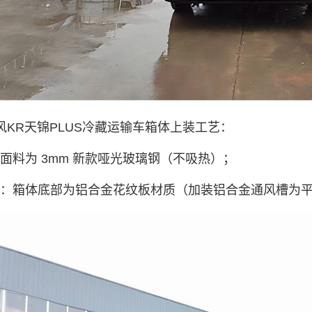
风KR天锦PLUS冷藏运输车箱体上装工艺：
外面料为 3mm 新款哑光玻璃钢（不吸热）；
板：箱体底部为铝合金花纹板材质（加装铝合金通风槽为