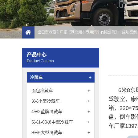
出口型冷藏车厂家【湖北飓丰专用汽车有限公司】
-
成功案例
产品中心
Product Column
冷藏车
+
6米8
面包冷藏车
+
驾驶室，康明
3米小型冷藏车
+
箱，220×
4米2蓝牌冷藏车
+
盘，倒车影像
5米1-6米8中型冷藏车
+
车厂家1397
9米6大型冷藏车
+