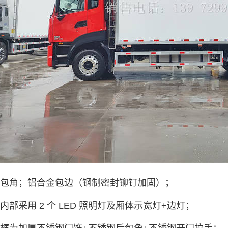
锌包角；铝合金包边（钢制密封铆钉加固）；
内部采用 2 个 LED 照明灯及厢体示宽灯+边灯；