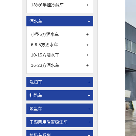
13米6半挂冷藏车
+
洒水车
+
小型5方洒水车
+
6-9.5方洒水车
+
10-15方洒水车
+
16-23方洒水车
+
洗扫车
+
扫路车
+
吸尘车
+
干湿两用后置吸尘车
+
垃圾车系列
+