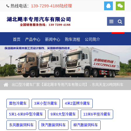
热线电话：
139-7299-4188陆经理
首页
产品中心
新闻中心
购车流程
公司简介
出口型冷藏车厂家【湖北飓丰专用汽车有限公司】
- 东风天龙20吨饲料车
面包冷藏车
3米小型冷藏车
4米2蓝牌冷藏车
5米1-6米8中型冷藏车
9米6大型冷藏车
13米6半挂冷藏车
东风散装饲料车
陕汽散装饲料车
柳汽散装饲料车