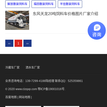
解放散装饲料车
福田散装饲料车
半挂散装饲料车
东风天龙20吨饲料车价格图片厂家介绍
‹‹
1
››
冷藏车厂家
洒水车厂家
业务咨询电话：139-7299-4188陆经理 联系QQ：525359861
© 2020 www.clzqxp.com
鄂ICP备19001016号
.
百度地图
|
网站地图
|