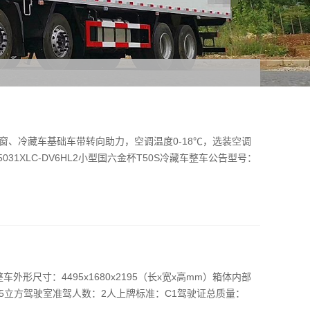
电窗、冷藏车基础车带转向助力，空调温度0-18℃，选装空调
31XLC-DV6HL2小型国六金杯T50S冷藏车整车公告型号：
车外形尺寸：4495x1680x2195（长x宽x高mm）箱体内部
积：3.5立方驾驶室准驾人数：2人上牌标准：C1驾驶证总质量：