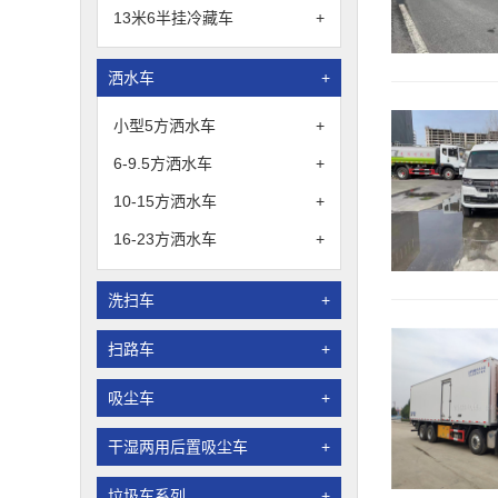
13米6半挂冷藏车
+
洒水车
+
小型5方洒水车
+
6-9.5方洒水车
+
10-15方洒水车
+
16-23方洒水车
+
洗扫车
+
扫路车
+
吸尘车
+
干湿两用后置吸尘车
+
垃圾车系列
+