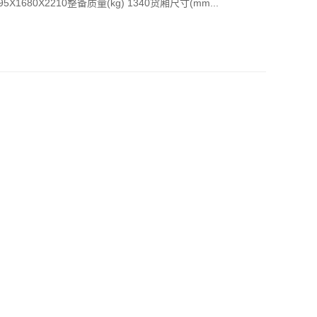
5X1680X2210整备质量(kg) 1340货厢尺寸(mm...