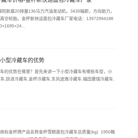
新晨20排量136马力汽油发动机，3430轴距，方向助力，
5真空轮胎。金杯新快运面包冷藏车厂家电话：13972994188
95×24...
?小型冷藏车的优势
车的优势在哪里？首先来讲一下小型冷藏车有哪些车型，小
车,跃进冷藏车,金杯冷藏车,东风途逸冷藏车,福田康瑞冷藏车,
标金杯牌产品名称金杯雪糕面包冷藏车总质量(kg) 1950箱