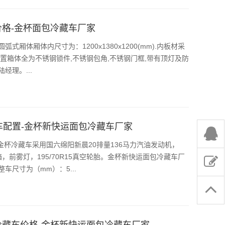
价格-金杯面包冷藏车厂家
厢体厢体内尺寸为：1200x1380x1200(mm).内板材采
配置箱体全为不锈钢锁件,不锈钢包角,不锈钢门框,带有顶灯及防
经理。...
车配置-金杯新快运面包冷藏车厂家
杯冷藏车采用国六绵阳新晨20排量136马力汽油发动机，
，前雾灯，195/70R15真空轮胎。金杯新快运面包冷藏车厂
整车尺寸为（mm）：5...
冷藏车价格-金杯新快运面包冷藏车厂家