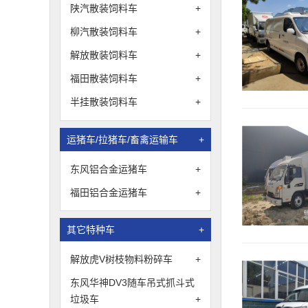
陕汽散装饲料车
+
柳汽散装饲料车
+
解放散装饲料车
+
福田散装饲料车
+
半挂散装饲料车
+
运猪车/拉猪车/畜禽运输车
+
东风铝合金运猪车
+
福田铝合金运猪车
+
其它特种车
+
解放虎V树枝物料粉碎车
+
东风华神DV3随车吊式抓斗式
垃圾车
+