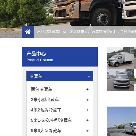
出口型冷藏车厂家【湖北飓丰专用汽车有限公司】
- 金杯冷藏
产品中心
Product Column
冷藏车
+
面包冷藏车
+
3米小型冷藏车
+
4米2蓝牌冷藏车
+
5米1-6米8中型冷藏车
+
9米6大型冷藏车
+