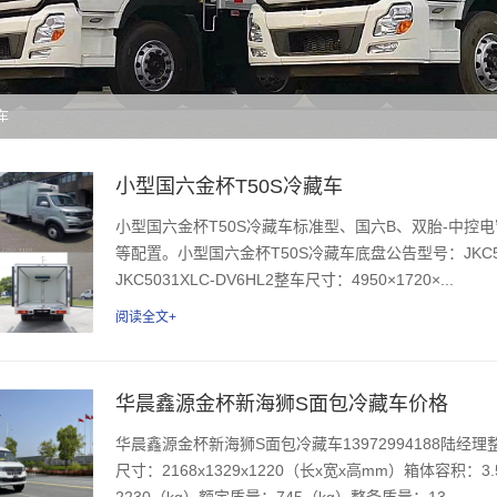
车
小型国六金杯T50S冷藏车
小型国六金杯T50S冷藏车标准型、国六B、双胎-中控
等配置。小型国六金杯T50S冷藏车底盘公告型号：JKC50
JKC5031XLC-DV6HL2整车尺寸：4950×1720×...
阅读全文+
华晨鑫源金杯新海狮S面包冷藏车价格
华晨鑫源金杯新海狮S面包冷藏车13972994188陆经理整
尺寸：2168x1329x1220（长x宽x高mm）箱体容
2230（kg）额定质量：745（kg）整备质量：13...