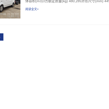
体容积(m3)3方额定质量(kg) 480,285外形尺寸(mm) 449
阅读全文+
›