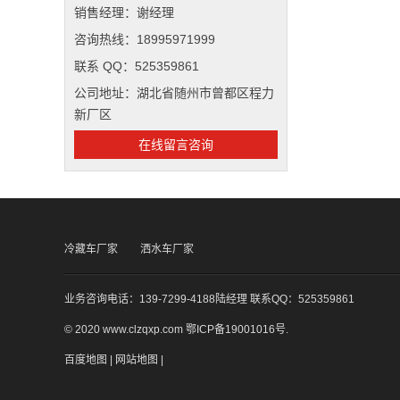
销售经理：谢经理
咨询热线：18995971999
联系 QQ：525359861
公司地址：湖北省随州市曾都区程力
新厂区
在线留言咨询
冷藏车厂家
洒水车厂家
业务咨询电话：139-7299-4188陆经理 联系QQ：525359861
© 2020 www.clzqxp.com
鄂ICP备19001016号
.
百度地图
|
网站地图
|