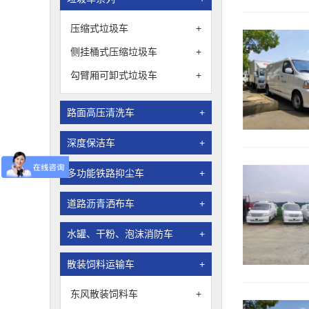
压缩式垃圾车
+
侧挂桶式压缩垃圾车
+
勾臂厢可卸式垃圾车
+
路面高压清洗车
+
深度保洁车
+
多功能铁路抑尘车
+
道路沥青洒布车
+
水罐、干粉、泡沫消防车
+
散装饲料运输车
+
东风散装饲料车
+