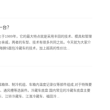
一台？
于1989年，它的最大特点就是采用丰田的技术、模具和管理
方亲戚，两者的车型、技术有很多共同之处。今天就为大家介
海狮S面包冷藏车的技术，加上超高的性价比...
温箱体、制冷机组、车箱内温度记录仪等部件组成,对于特殊要
轨、通风槽等选装件。冷藏车底盘:国内常见的冷藏车底盘主要
、江铃冷藏车、江淮冷藏车、福田冷...