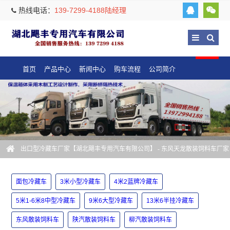
热线电话：
139-7299-4188陆经理
首页
产品中心
新闻中心
购车流程
公司简介
出口型冷藏车厂家【湖北飓丰专用汽车有限公司】
- 东风天龙散装饲料车厂家
在哪里
面包冷藏车
3米小型冷藏车
4米2蓝牌冷藏车
5米1-6米8中型冷藏车
9米6大型冷藏车
13米6半挂冷藏车
东风散装饲料车
陕汽散装饲料车
柳汽散装饲料车