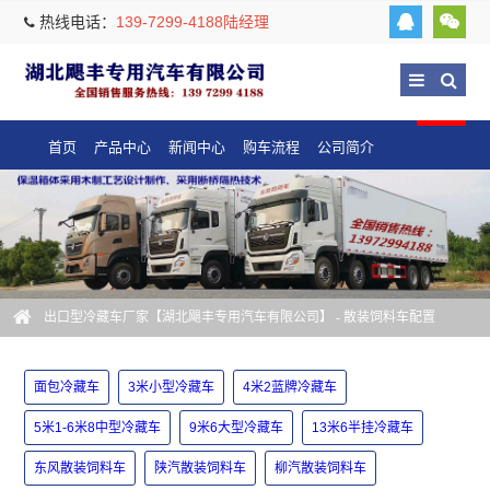
热线电话：
139-7299-4188陆经理
首页
产品中心
新闻中心
购车流程
公司简介
出口型冷藏车厂家【湖北飓丰专用汽车有限公司】
- 散装饲料车配置
面包冷藏车
3米小型冷藏车
4米2蓝牌冷藏车
5米1-6米8中型冷藏车
9米6大型冷藏车
13米6半挂冷藏车
东风散装饲料车
陕汽散装饲料车
柳汽散装饲料车