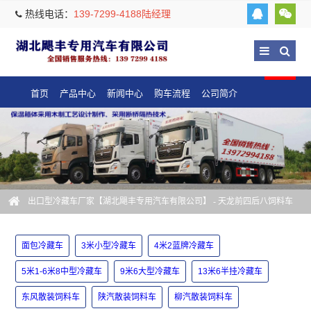
热线电话：
139-7299-4188陆经理
首页
产品中心
新闻中心
购车流程
公司简介
出口型冷藏车厂家【湖北飓丰专用汽车有限公司】
- 天龙前四后八饲料车
面包冷藏车
3米小型冷藏车
4米2蓝牌冷藏车
5米1-6米8中型冷藏车
9米6大型冷藏车
13米6半挂冷藏车
东风散装饲料车
陕汽散装饲料车
柳汽散装饲料车