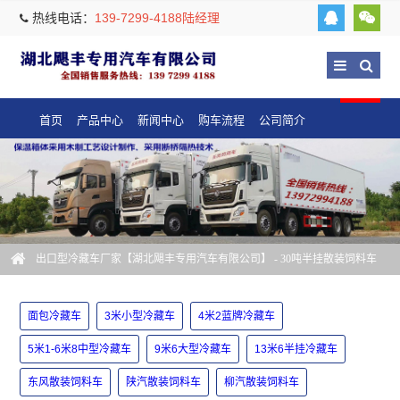
热线电话：
139-7299-4188陆经理
首页
产品中心
新闻中心
购车流程
公司简介
出口型冷藏车厂家【湖北飓丰专用汽车有限公司】
- 30吨半挂散装饲料车
面包冷藏车
3米小型冷藏车
4米2蓝牌冷藏车
5米1-6米8中型冷藏车
9米6大型冷藏车
13米6半挂冷藏车
东风散装饲料车
陕汽散装饲料车
柳汽散装饲料车