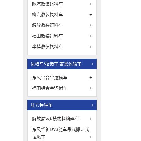
陕汽散装饲料车
+
柳汽散装饲料车
+
解放散装饲料车
+
福田散装饲料车
+
半挂散装饲料车
+
运猪车/拉猪车/畜禽运输车
+
东风铝合金运猪车
+
福田铝合金运猪车
+
其它特种车
+
解放虎V树枝物料粉碎车
+
东风华神DV3随车吊式抓斗式
垃圾车
+