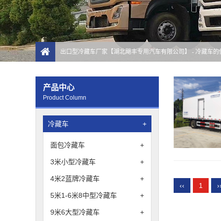
出口型冷藏车厂家【湖北飓丰专用汽车有限公司】
- 冷藏车
产品中心
Product Column
冷藏车
+
面包冷藏车
+
3米小型冷藏车
+
4米2蓝牌冷藏车
+
‹‹
1
›
5米1-6米8中型冷藏车
+
9米6大型冷藏车
+