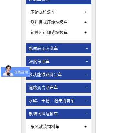
压缩式垃圾车
+
侧挂桶式压缩垃圾车
+
勾臂厢可卸式垃圾车
+
路面高压清洗车
+
深度保洁车
+
多功能铁路抑尘车
+
道路沥青洒布车
+
水罐、干粉、泡沫消防车
+
散装饲料运输车
+
东风散装饲料车
+