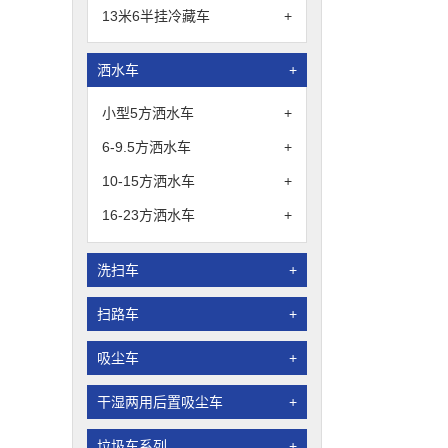
13米6半挂冷藏车
+
洒水车
+
小型5方洒水车
+
6-9.5方洒水车
+
10-15方洒水车
+
16-23方洒水车
+
洗扫车
+
扫路车
+
吸尘车
+
干湿两用后置吸尘车
+
垃圾车系列
+