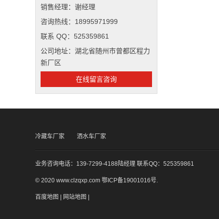
销售经理：谢经理
咨询热线：18995971999
联系 QQ：525359861
公司地址：湖北省随州市曾都区程力
新厂区
在线留言咨询
冷藏车厂家
洒水车厂家
业务咨询电话：139-7299-4188陆经理 联系QQ：525359861
© 2020 www.clzqxp.com
鄂ICP备19001016号
.
百度地图
|
网站地图
|