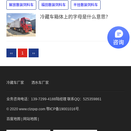
解放散装饲料车
福田散装饲料车
半挂散装饲料车
冷藏车箱体上的字母是什么意思？
‹‹
1
››
冷藏车厂家
洒水车厂家
业务咨询电话：139-7299-4188陆经理 联系QQ：525359861
© 2020 www.clzqxp.com
鄂ICP备19001016号
.
百度地图
|
网站地图
|