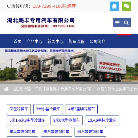
热线电话：
139-7299-4188陆经理
首页
产品中心
新闻中心
购车流程
公司简介
出口型冷藏车厂家【湖北飓丰专用汽车有限公司】
- 冷藏车箱体上的字母是什
么意思
面包冷藏车
3米小型冷藏车
4米2蓝牌冷藏车
5米1-6米8中型冷藏车
9米6大型冷藏车
13米6半挂冷藏车
东风散装饲料车
陕汽散装饲料车
柳汽散装饲料车