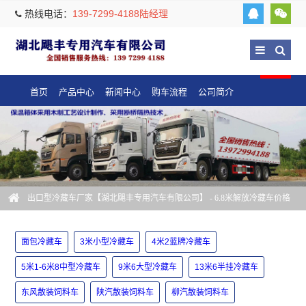
热线电话：
139-7299-4188陆经理
首页
产品中心
新闻中心
购车流程
公司简介
出口型冷藏车厂家【湖北飓丰专用汽车有限公司】
- 6.8米解放冷藏车价格
面包冷藏车
3米小型冷藏车
4米2蓝牌冷藏车
5米1-6米8中型冷藏车
9米6大型冷藏车
13米6半挂冷藏车
东风散装饲料车
陕汽散装饲料车
柳汽散装饲料车