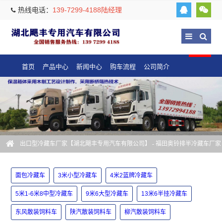
热线电话：
139-7299-4188陆经理
首页
产品中心
新闻中心
购车流程
公司简介
出口型冷藏车厂家【湖北飓丰专用汽车有限公司】
- 福田奥铃排半冷藏车厂家
面包冷藏车
3米小型冷藏车
4米2蓝牌冷藏车
5米1-6米8中型冷藏车
9米6大型冷藏车
13米6半挂冷藏车
东风散装饲料车
陕汽散装饲料车
柳汽散装饲料车