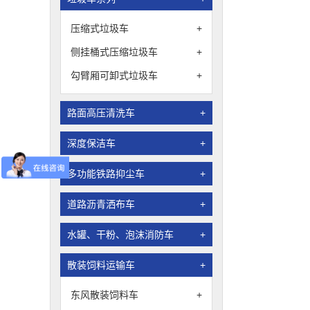
压缩式垃圾车
+
侧挂桶式压缩垃圾车
+
勾臂厢可卸式垃圾车
+
路面高压清洗车
+
深度保洁车
+
多功能铁路抑尘车
+
道路沥青洒布车
+
水罐、干粉、泡沫消防车
+
散装饲料运输车
+
东风散装饲料车
+