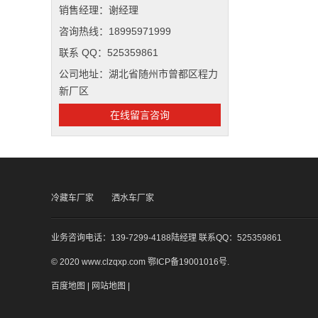
销售经理：谢经理
咨询热线：18995971999
联系 QQ：525359861
公司地址：湖北省随州市曾都区程力
新厂区
在线留言咨询
冷藏车厂家
洒水车厂家
业务咨询电话：139-7299-4188陆经理 联系QQ：525359861
© 2020 www.clzqxp.com
鄂ICP备19001016号
.
百度地图
|
网站地图
|