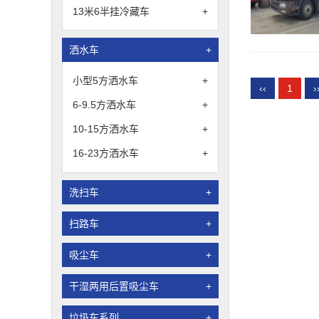
13米6半挂冷藏车
+
洒水车
+
小型5方洒水车
+
‹‹
1
›
6-9.5方洒水车
+
10-15方洒水车
+
16-23方洒水车
+
洗扫车
+
扫路车
+
吸尘车
+
干湿两用后置吸尘车
+
垃圾车系列
+