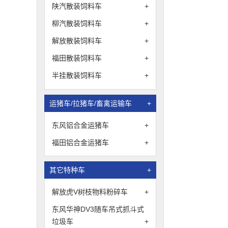
陕汽散装饲料车
+
柳汽散装饲料车
+
解放散装饲料车
+
福田散装饲料车
+
半挂散装饲料车
+
运猪车/拉猪车/畜禽运输车
+
东风铝合金运猪车
+
福田铝合金运猪车
+
其它特种车
+
解放虎V树枝物料粉碎车
+
东风华神DV3随车吊式抓斗式
垃圾车
+