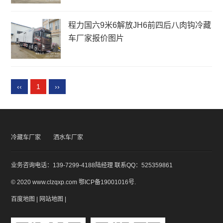
程力国六9米6解放JH6前四后八肉钩冷藏
车厂家报价图片
‹‹
1
››
冷藏车厂家
洒水车厂家
业务咨询电话：139-7299-4188陆经理 联系QQ：525359861
© 2020 www.clzqxp.com
鄂ICP备19001016号
.
百度地图
|
网站地图
|