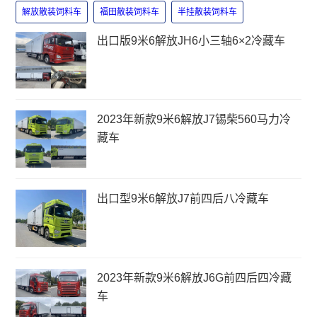
解放散装饲料车
福田散装饲料车
半挂散装饲料车
出口版9米6解放JH6小三轴6×2冷藏车
2023年新款9米6解放J7锡柴560马力冷
藏车
出口型9米6解放J7前四后八冷藏车
2023年新款9米6解放J6G前四后四冷藏
车