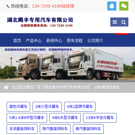
热线电话：
139-7299-4188陆经理
首页
产品中心
新闻中心
购车流程
公司简介
出口型冷藏车厂家【湖北飓丰专用汽车有限公司】
- 9米6解放冷藏车
面包冷藏车
3米小型冷藏车
4米2蓝牌冷藏车
5米1-6米8中型冷藏车
9米6大型冷藏车
13米6半挂冷藏车
东风散装饲料车
陕汽散装饲料车
柳汽散装饲料车