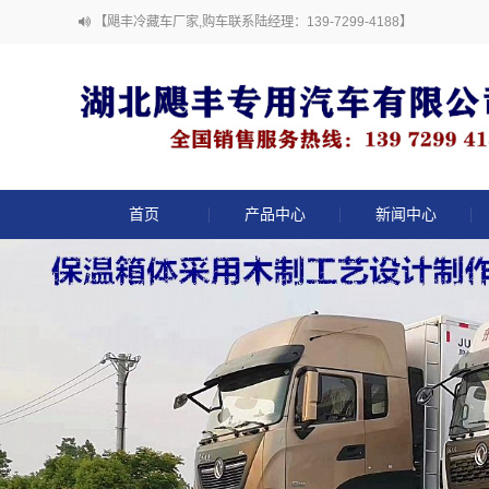
【飓丰冷藏车厂家,购车联系陆经理：139-7299-4188】
首页
产品中心
新闻中心