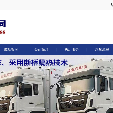
成功案例
公司简介
售后服务
购车流程