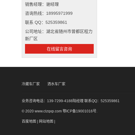
销售经理：谢经理
咨询热线：18995971999
联系 QQ：525359861
公司地址：湖北省随州市曾都区程力
新厂区
在线留言咨询
冷藏车厂家
洒水车厂家
业务咨询电话：139-7299-4188陆经理 联系QQ：525359861
© 2020 www.clzqxp.com
鄂ICP备19001016号
.
百度地图
|
网站地图
|