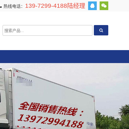
139-7299-4188陆经理
热线电话：