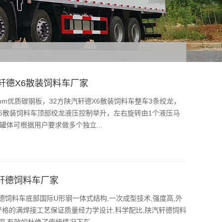
汽轩德X6散装饲料车厂家
mm优质碳钢板，32方陕汽轩德X6散装饲料车整车3条绞龙，
X6散装饲料车顶部绞龙液压控制举升，左右旋转由1个液压马
罐体可根据用户要求做多个独立...
轩德饲料车厂家
德饲料车底部国际U形钢一体式结构,一次成型技术,强度高,外
严格的满焊接工艺保证质量经力学设计,科学配比,陕汽轩德饲料
,有效的杜绝了传统情况下车...