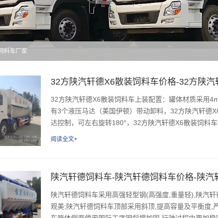
德饲料车厂家
32方陕汽轩德X6散装饲料车价格-32方陕
32方陕汽轩德X6散装饲料车上装配置：罐体材质采用4
有3个液压马达（美国伊顿）带动卸料，32方陕汽轩德
达控制，可左右旋转180°，32方陕汽轩德X6散装饲料车
阅读全文+
陕汽轩德饲料车-陕汽轩德饲料车价格-陕汽
陕汽轩德饲料车采用高强轻型钢(高强度,重量轻),陕汽轩
观美;陕汽轩德饲料车顶部采用斜顶,提高容量及平衡度,
车箱体侧面使用国际工字钢斜撑加固,行驶过程中更加稳固