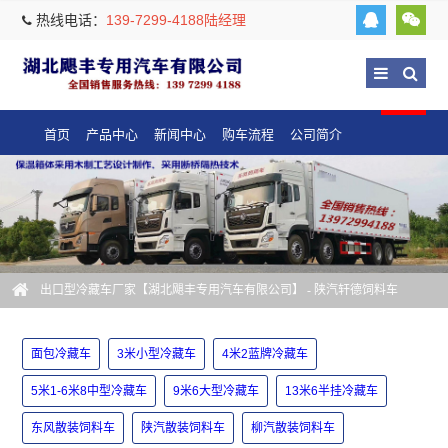
热线电话：
139-7299-4188陆经理
首页
产品中心
新闻中心
购车流程
公司简介
出口型冷藏车厂家【湖北飓丰专用汽车有限公司】
- 陕汽轩德饲料车
面包冷藏车
3米小型冷藏车
4米2蓝牌冷藏车
5米1-6米8中型冷藏车
9米6大型冷藏车
13米6半挂冷藏车
东风散装饲料车
陕汽散装饲料车
柳汽散装饲料车