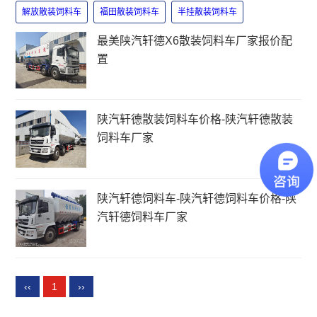
解放散装饲料车
福田散装饲料车
半挂散装饲料车
最美陕汽轩德X6散装饲料车厂家报价配
置
陕汽轩德散装饲料车价格-陕汽轩德散装
饲料车厂家
陕汽轩德饲料车-陕汽轩德饲料车价格-陕
汽轩德饲料车厂家
‹‹
1
››