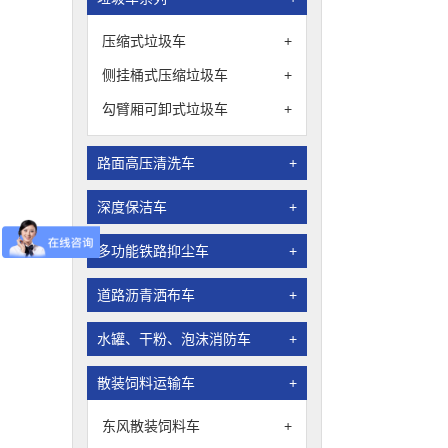
压缩式垃圾车
+
侧挂桶式压缩垃圾车
+
勾臂厢可卸式垃圾车
+
路面高压清洗车
+
深度保洁车
+
多功能铁路抑尘车
+
道路沥青洒布车
+
水罐、干粉、泡沫消防车
+
散装饲料运输车
+
东风散装饲料车
+