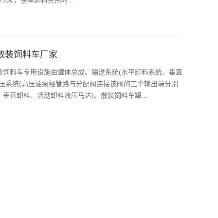
散装饲料车厂家
装饲料车专用设施由罐体总成、输送系统(水平卸料系统、垂直
压系统(高压油泵经管路与分配阀连接该阀的三个输出端分别
直卸料、活动卸料液压马达)、散装饲料车罐...