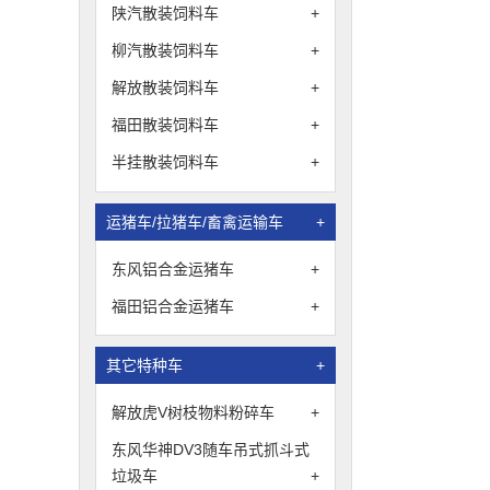
陕汽散装饲料车
+
柳汽散装饲料车
+
解放散装饲料车
+
福田散装饲料车
+
半挂散装饲料车
+
运猪车/拉猪车/畜禽运输车
+
东风铝合金运猪车
+
福田铝合金运猪车
+
其它特种车
+
解放虎V树枝物料粉碎车
+
东风华神DV3随车吊式抓斗式
垃圾车
+