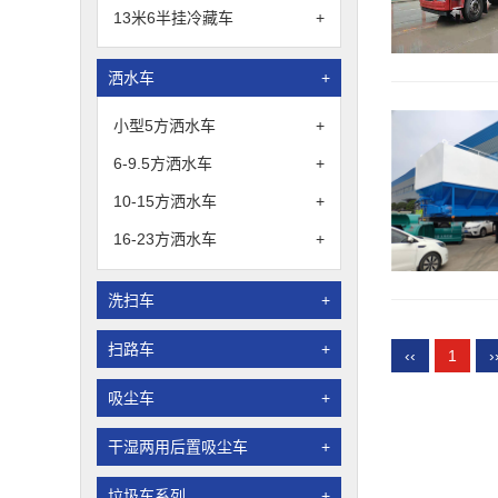
13米6半挂冷藏车
+
洒水车
+
小型5方洒水车
+
6-9.5方洒水车
+
10-15方洒水车
+
16-23方洒水车
+
洗扫车
+
扫路车
+
‹‹
1
›
吸尘车
+
干湿两用后置吸尘车
+
垃圾车系列
+