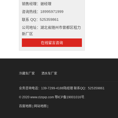
销售经理：谢经理
咨询热线：18995971999
联系 QQ：525359861
公司地址：湖北省随州市曾都区程力
新厂区
在线留言咨询
冷藏车厂家
洒水车厂家
业务咨询电话：139-7299-4188陆经理 联系QQ：525359861
© 2020 www.clzqxp.com
鄂ICP备19001016号
.
百度地图
|
网站地图
|