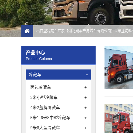
出口型冷藏车厂家【湖北飓丰专用汽车有限公司】
- 半挂饲
产品中心
Product Column
冷藏车
+
面包冷藏车
+
3米小型冷藏车
+
4米2蓝牌冷藏车
+
5米1-6米8中型冷藏车
+
9米6大型冷藏车
+