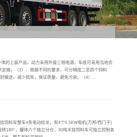
一体的上装产品，动力采用外接三相电源，车底可采用当地农
求定做。（2）、根据不同的要求，可分隔成二至四个饲料
输送，减少损失，保证质量，避免污染。（4）...
饲料车整车4条电动绞龙，有4个5.5KW电机(万邦/西门子)
转180°，罐体六个独立分仓，30吨半挂饲料车可独立控制各
5米，整车卸料完用时...