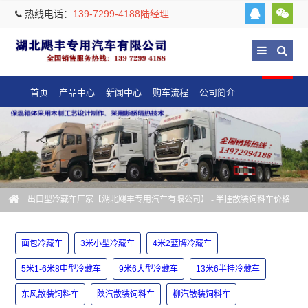
热线电话：
139-7299-4188陆经理
首页
产品中心
新闻中心
购车流程
公司简介
出口型冷藏车厂家【湖北飓丰专用汽车有限公司】
- 半挂散装饲料车价格
面包冷藏车
3米小型冷藏车
4米2蓝牌冷藏车
5米1-6米8中型冷藏车
9米6大型冷藏车
13米6半挂冷藏车
东风散装饲料车
陕汽散装饲料车
柳汽散装饲料车