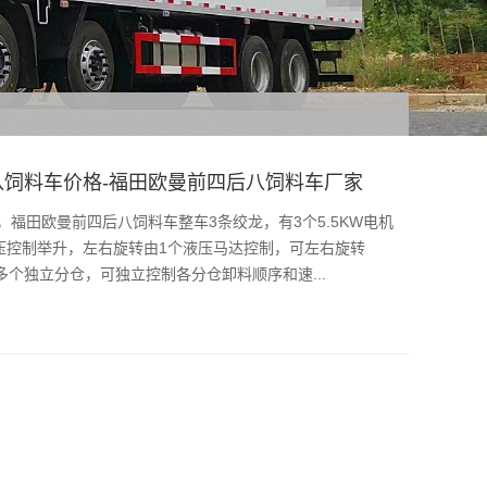
八饲料车价格-福田欧曼前四后八饲料车厂家
福田欧曼前四后八饲料车整车3条绞龙，有3个5.5KW电机
压控制举升，左右旋转由1个液压马达控制，可左右旋转
多个独立分仓，可独立控制各分仓卸料顺序和速...