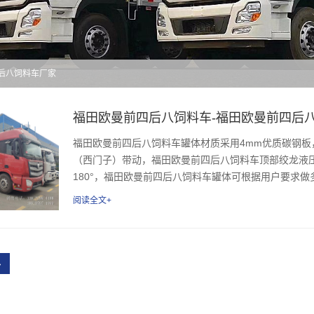
四后八饲料车厂家
福田欧曼前四后八饲料车-福田欧曼前四后
福田欧曼前四后八饲料车罐体材质采用4mm优质碳钢板，
（西门子）带动，福田欧曼前四后八饲料车顶部绞龙液
180°，福田欧曼前四后八饲料车罐体可根据用户要求做
阅读全文+
›