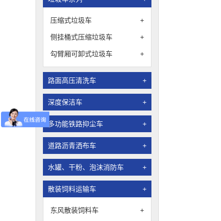
压缩式垃圾车
+
侧挂桶式压缩垃圾车
+
勾臂厢可卸式垃圾车
+
路面高压清洗车
+
深度保洁车
+
多功能铁路抑尘车
+
道路沥青洒布车
+
水罐、干粉、泡沫消防车
+
散装饲料运输车
+
东风散装饲料车
+