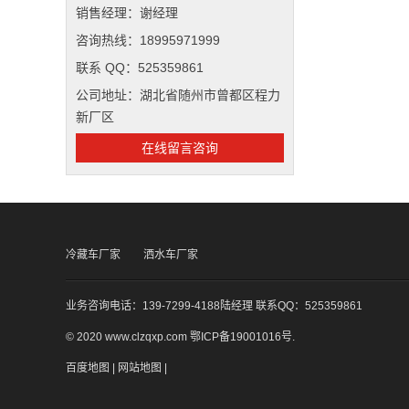
销售经理：谢经理
咨询热线：18995971999
联系 QQ：525359861
公司地址：湖北省随州市曾都区程力
新厂区
在线留言咨询
冷藏车厂家
洒水车厂家
业务咨询电话：139-7299-4188陆经理 联系QQ：525359861
© 2020 www.clzqxp.com
鄂ICP备19001016号
.
百度地图
|
网站地图
|