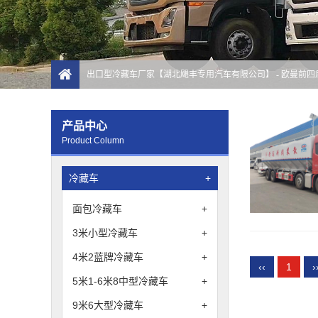
出口型冷藏车厂家【湖北飓丰专用汽车有限公司】
- 欧曼前
产品中心
Product Column
冷藏车
+
面包冷藏车
+
3米小型冷藏车
+
4米2蓝牌冷藏车
+
‹‹
1
›
5米1-6米8中型冷藏车
+
9米6大型冷藏车
+