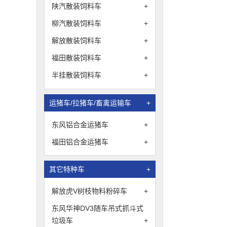
陕汽散装饲料车
+
柳汽散装饲料车
+
解放散装饲料车
+
福田散装饲料车
+
半挂散装饲料车
+
运猪车/拉猪车/畜禽运输车
+
东风铝合金运猪车
+
福田铝合金运猪车
+
其它特种车
+
解放虎V树枝物料粉碎车
+
东风华神DV3随车吊式抓斗式
垃圾车
+