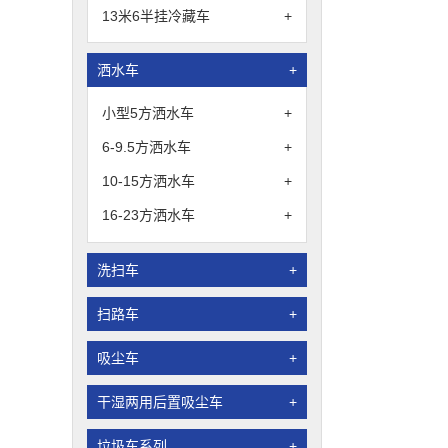
13米6半挂冷藏车
+
洒水车
+
小型5方洒水车
+
6-9.5方洒水车
+
10-15方洒水车
+
16-23方洒水车
+
洗扫车
+
扫路车
+
吸尘车
+
干湿两用后置吸尘车
+
垃圾车系列
+