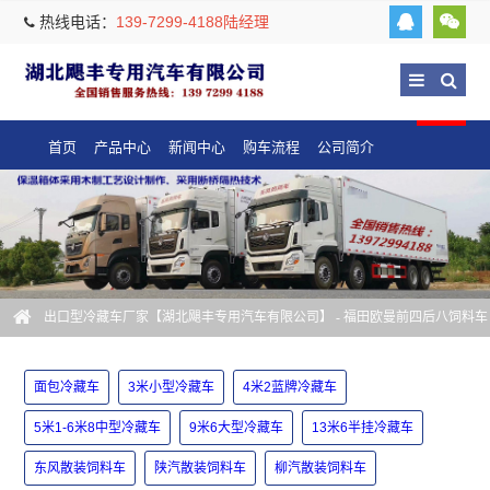
热线电话：
139-7299-4188陆经理
首页
产品中心
新闻中心
购车流程
公司简介
出口型冷藏车厂家【湖北飓丰专用汽车有限公司】
- 福田欧曼前四后八饲料车
厂家
面包冷藏车
3米小型冷藏车
4米2蓝牌冷藏车
5米1-6米8中型冷藏车
9米6大型冷藏车
13米6半挂冷藏车
东风散装饲料车
陕汽散装饲料车
柳汽散装饲料车