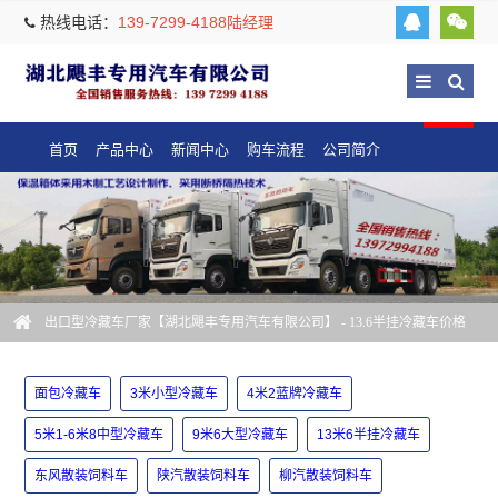
热线电话：
139-7299-4188陆经理
首页
产品中心
新闻中心
购车流程
公司简介
出口型冷藏车厂家【湖北飓丰专用汽车有限公司】
- 13.6半挂冷藏车价格
面包冷藏车
3米小型冷藏车
4米2蓝牌冷藏车
5米1-6米8中型冷藏车
9米6大型冷藏车
13米6半挂冷藏车
东风散装饲料车
陕汽散装饲料车
柳汽散装饲料车