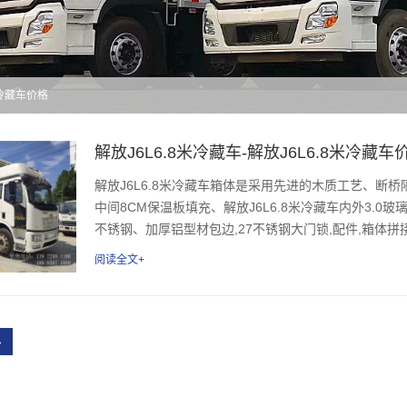
8米冷藏车价格
解放J6L6.8米冷藏车-解放J6L6.8米冷藏车
解放J6L6.8米冷藏车箱体是采用先进的木质工艺、断
中间8CM保温板填充、解放J6L6.8米冷藏车内外3.0玻璃
不锈钢、加厚铝型材包边,27不锈钢大门锁,配件,箱体拼接
阅读全文+
›