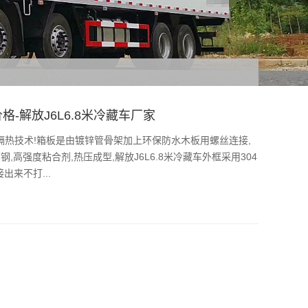
价格-解放J6L6.8米冷藏车厂家
桥隔热技术!箱板是由镀锌管骨架加上环保防水木板用螺丝连接,
钢,高强度粘合剂,热压成型,解放J6L6.8米冷藏车外框采用304
出来不打...