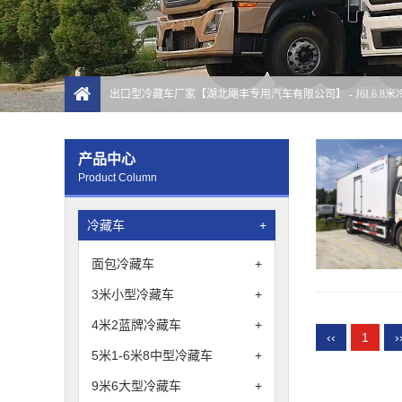
出口型冷藏车厂家【湖北飓丰专用汽车有限公司】
- J6L6.
产品中心
Product Column
冷藏车
+
面包冷藏车
+
3米小型冷藏车
+
4米2蓝牌冷藏车
+
‹‹
1
›
5米1-6米8中型冷藏车
+
9米6大型冷藏车
+