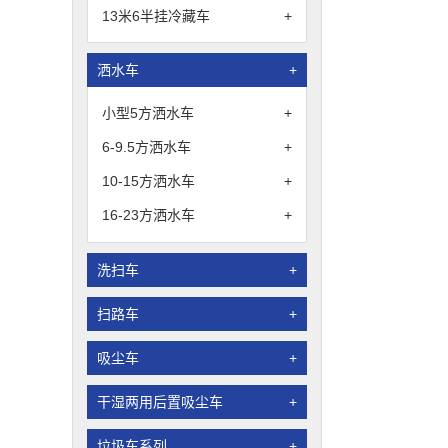
13米6半挂冷藏车
+
洒水车
+
小型5方洒水车
+
6-9.5方洒水车
+
10-15方洒水车
+
16-23方洒水车
+
洗扫车
+
扫路车
+
吸尘车
+
干湿两用后置吸尘车
+
垃圾车系列
+