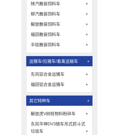
陕汽散装饲料车
+
柳汽散装饲料车
+
解放散装饲料车
+
福田散装饲料车
+
半挂散装饲料车
+
运猪车/拉猪车/畜禽运输车
+
东风铝合金运猪车
+
福田铝合金运猪车
+
其它特种车
+
解放虎V树枝物料粉碎车
+
东风华神DV3随车吊式抓斗式
垃圾车
+