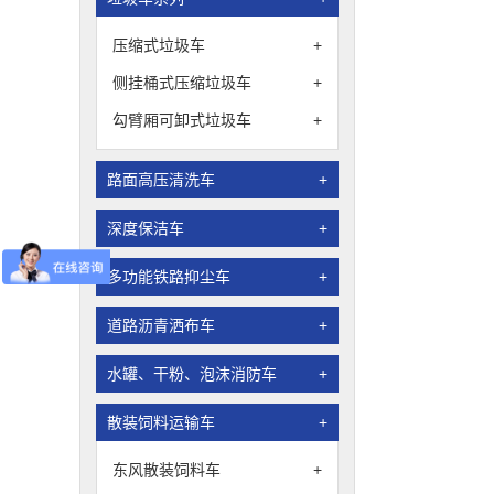
压缩式垃圾车
+
侧挂桶式压缩垃圾车
+
勾臂厢可卸式垃圾车
+
路面高压清洗车
+
深度保洁车
+
多功能铁路抑尘车
+
道路沥青洒布车
+
水罐、干粉、泡沫消防车
+
散装饲料运输车
+
东风散装饲料车
+