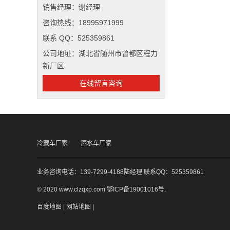
销售经理：谢经理
咨询热线：18995971999
联系 QQ：525359861
公司地址：湖北省随州市曾都区程力
新厂区
在线留言咨询
冷藏车厂家
洒水车厂家
业务咨询电话：139-7299-4188陆经理 联系QQ：525359861
© 2020 www.clzqxp.com
鄂ICP备19001016号
.
百度地图
|
网站地图
|