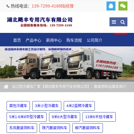
热线电话：
139-7299-4188陆经理
首页
产品中心
新闻中心
购车流程
公司简介
出口型冷藏车厂家【湖北飓丰专用汽车有限公司】
- 散装饲料运输车简介
面包冷藏车
3米小型冷藏车
4米2蓝牌冷藏车
5米1-6米8中型冷藏车
9米6大型冷藏车
13米6半挂冷藏车
东风散装饲料车
陕汽散装饲料车
柳汽散装饲料车