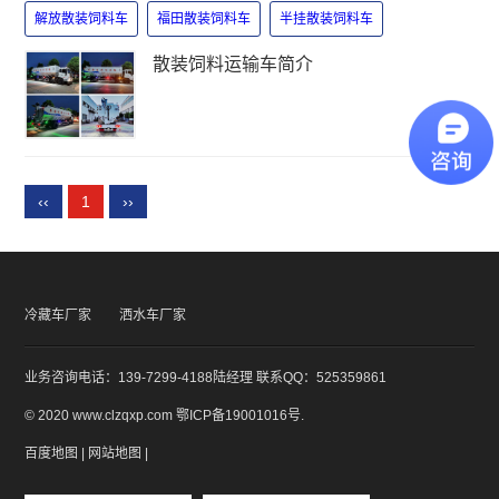
解放散装饲料车
福田散装饲料车
半挂散装饲料车
散装饲料运输车简介
‹‹
1
››
冷藏车厂家
洒水车厂家
业务咨询电话：139-7299-4188陆经理 联系QQ：525359861
© 2020 www.clzqxp.com
鄂ICP备19001016号
.
百度地图
|
网站地图
|