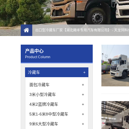
出口型冷藏车厂家【湖北飓丰专用汽车有限公司】
- 天龙饲
产品中心
Product Column
冷藏车
+
面包冷藏车
+
3米小型冷藏车
+
4米2蓝牌冷藏车
+
5米1-6米8中型冷藏车
+
9米6大型冷藏车
+