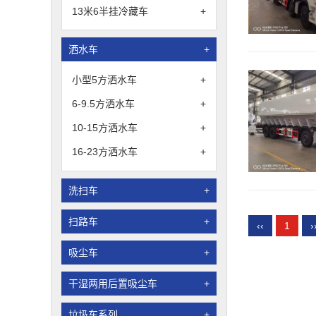
13米6半挂冷藏车
+
洒水车
+
小型5方洒水车
+
6-9.5方洒水车
+
10-15方洒水车
+
16-23方洒水车
+
洗扫车
+
扫路车
+
‹‹
1
›
吸尘车
+
干湿两用后置吸尘车
+
垃圾车系列
+