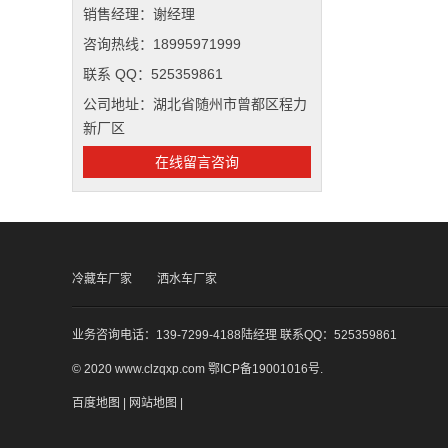
销售经理：谢经理
咨询热线：18995971999
联系 QQ：525359861
公司地址：湖北省随州市曾都区程力
新厂区
在线留言咨询
冷藏车厂家
洒水车厂家
业务咨询电话：139-7299-4188陆经理 联系QQ：525359861
© 2020 www.clzqxp.com
鄂ICP备19001016号
.
百度地图
|
网站地图
|