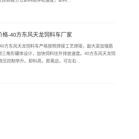
价格-40方东风天龙饲料车厂家
，40方东风天龙饲料车严格按照焊接工艺焊接，副大梁加强筋
倒三角形罐体设计，加快饲料往外排放速度。40方东风天龙饲
液压控制举升。卸料高，距离远，可左右...