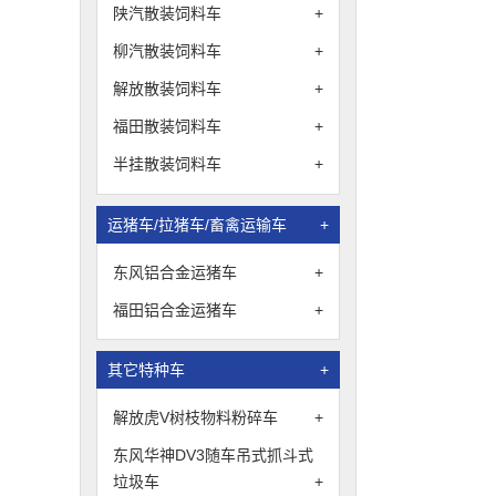
陕汽散装饲料车
+
柳汽散装饲料车
+
解放散装饲料车
+
福田散装饲料车
+
半挂散装饲料车
+
运猪车/拉猪车/畜禽运输车
+
东风铝合金运猪车
+
福田铝合金运猪车
+
其它特种车
+
解放虎V树枝物料粉碎车
+
东风华神DV3随车吊式抓斗式
垃圾车
+