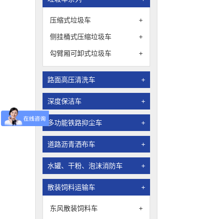
压缩式垃圾车
+
侧挂桶式压缩垃圾车
+
勾臂厢可卸式垃圾车
+
路面高压清洗车
+
深度保洁车
+
多功能铁路抑尘车
+
道路沥青洒布车
+
水罐、干粉、泡沫消防车
+
散装饲料运输车
+
东风散装饲料车
+