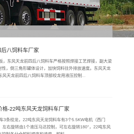
四后八饲料车厂家
钢板，东风天龙前四后八饲料车严格按照焊接工艺焊接，副大梁
封性，倒三角形罐体设计，加快饲料往外排放速度。东风天龙
东风天龙前四后八饲料车顶部绞龙用液压控制...
价格-22吨东风天龙饲料车厂家
3条绞龙，22吨东风天龙饲料车有3个5.5KW电机（西门
左右旋转由1个液压马达控制，可左右旋转180°，22吨东风
控制各分仓卸料顺序和速度，卸料...