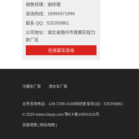
销售经理：谢经理
咨询热线：18995971999
联系 QQ：525359861
公司地址：湖北省随州市曾都区程力
新厂区
在线留言咨询
冷藏车厂家
洒水车厂家
业务咨询电话：139-7299-4188陆经理 联系QQ：525359861
© 2020 www.clzqxp.com
鄂ICP备19001016号
.
百度地图
|
网站地图
|