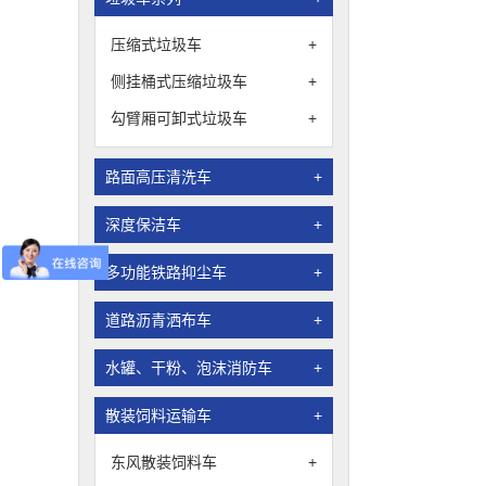
压缩式垃圾车
+
侧挂桶式压缩垃圾车
+
勾臂厢可卸式垃圾车
+
路面高压清洗车
+
深度保洁车
+
多功能铁路抑尘车
+
道路沥青洒布车
+
水罐、干粉、泡沫消防车
+
散装饲料运输车
+
东风散装饲料车
+