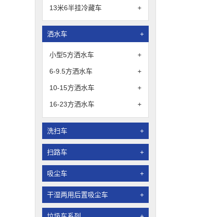
13米6半挂冷藏车
+
洒水车
+
小型5方洒水车
+
6-9.5方洒水车
+
10-15方洒水车
+
16-23方洒水车
+
洗扫车
+
扫路车
+
吸尘车
+
干湿两用后置吸尘车
+
垃圾车系列
+