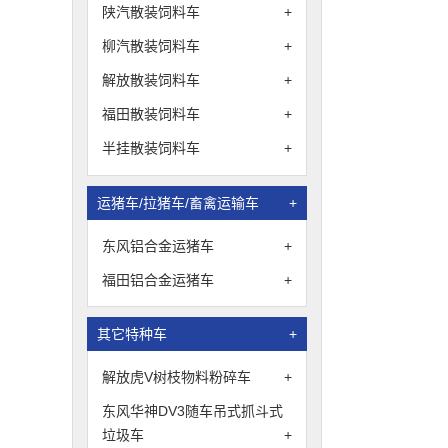
陕汽散装饲料车
+
柳汽散装饲料车
+
解放散装饲料车
+
福田散装饲料车
+
半挂散装饲料车
+
运猪车/拉猪车/畜禽运输车
+
东风铝合金运猪车
+
福田铝合金运猪车
+
其它特种车
+
解放虎V树枝物料粉碎车
+
东风华神DV3随车吊式抓斗式
垃圾车
+