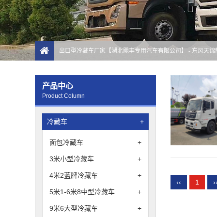
出口型冷藏车厂家【湖北飓丰专用汽车有限公司】
- 东风天
产品中心
Product Column
冷藏车
+
面包冷藏车
+
3米小型冷藏车
+
4米2蓝牌冷藏车
+
‹‹
1
›
5米1-6米8中型冷藏车
+
9米6大型冷藏车
+