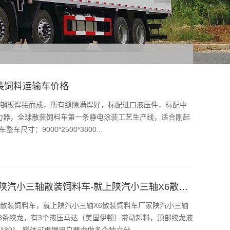
散装饲料运输车价格
m锰钢板焊接而成，所有缝隙满焊好，标配进口液压件，标配中
力器，全球散装饲料车第一条静电涂装工艺生产线，适合刚起
寸：9000*2500*3800...
祝贺辽宁客户喜提2台陕汽小三轴饲料车-买陕汽小三轴散装饲料车-就上陕汽小三轴X6散装饲料车厂家
散装饲料车，就上陕汽小三轴X6散装饲料车厂家陕汽小三轴
3条绞龙，有3个液压马达（美国伊顿）带动卸料，顶部绞龙液
0°，罐体可根据用户要求做多个独立分...