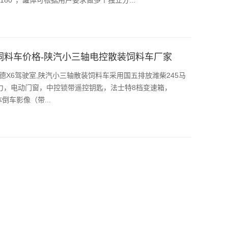
饲料车价格-陕汽小三轴电控散装饲料车厂家
轩德X6驾驶室,陕汽小三轴散装饲料车采用国五排放潍柴245马
向助力，电动门窗，中控锁带遥控钥匙，法士特8档变速箱，
倒车影像（带...