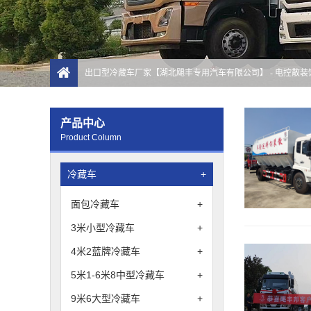
出口型冷藏车厂家【湖北飓丰专用汽车有限公司】
- 电控散
产品中心
Product Column
冷藏车
+
面包冷藏车
+
3米小型冷藏车
+
4米2蓝牌冷藏车
+
5米1-6米8中型冷藏车
+
9米6大型冷藏车
+