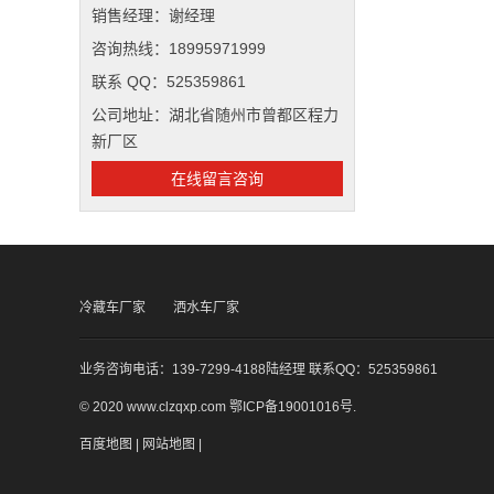
销售经理：谢经理
咨询热线：18995971999
联系 QQ：525359861
公司地址：湖北省随州市曾都区程力
新厂区
在线留言咨询
冷藏车厂家
洒水车厂家
业务咨询电话：139-7299-4188陆经理 联系QQ：525359861
© 2020 www.clzqxp.com
鄂ICP备19001016号
.
百度地图
|
网站地图
|