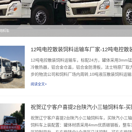
装饲料车
12吨电控散装饲料运输车厂家-12吨电控
12吨电控散装饲料运输车，标配24方，罐体采用3m
冷散热器，铝合金仓盖，铝合金防滑板，法士特原厂取
步的物流公司和饲料厂场内周转,10吨液压散装饲料运输车整车尺
阅读全文+
祝贺辽宁客户喜提2台陕汽小三轴饲料车，买陕汽小三轴
饲料车上装配置：罐体材质采用4mm优质碳钢板，整车
压控制举升，左右旋转由1个液压马达控制，可左右旋转18