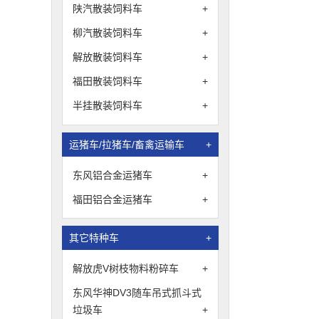
陕汽散装饲料车
+
柳汽散装饲料车
+
解放散装饲料车
+
福田散装饲料车
+
半挂散装饲料车
+
运猪车/拉猪车/畜禽运输车
+
东风铝合金运猪车
+
福田铝合金运猪车
+
其它特种车
+
解放虎V树枝物料粉碎车
+
东风华神DV3随车吊式抓斗式
垃圾车
+