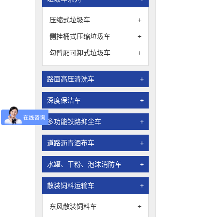
压缩式垃圾车
+
侧挂桶式压缩垃圾车
+
勾臂厢可卸式垃圾车
+
路面高压清洗车
+
深度保洁车
+
多功能铁路抑尘车
+
道路沥青洒布车
+
水罐、干粉、泡沫消防车
+
散装饲料运输车
+
东风散装饲料车
+