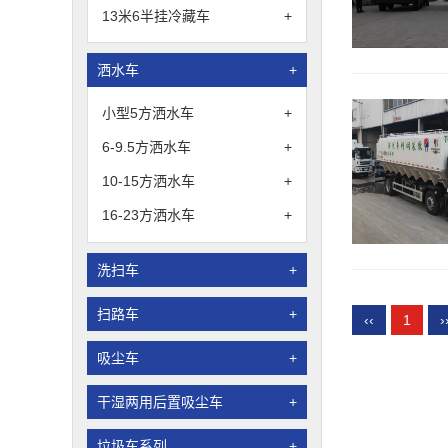
13米6半挂冷藏车
+
洒水车
+
小型5方洒水车
+
6-9.5方洒水车
+
10-15方洒水车
+
16-23方洒水车
+
洗扫车
+
扫路车
+
‹‹
1
›
吸尘车
+
干湿两用后置吸尘车
+
垃圾车系列
+