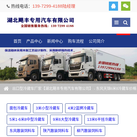
热线电话：
139-7299-4188陆经理
首页
产品中心
新闻中心
购车流程
公司简介
出口型冷藏车厂家【湖北飓丰专用汽车有限公司】
- 东风天锦6米8冷藏车价格
参数
面包冷藏车
3米小型冷藏车
4米2蓝牌冷藏车
5米1-6米8中型冷藏车
9米6大型冷藏车
13米6半挂冷藏车
东风散装饲料车
陕汽散装饲料车
柳汽散装饲料车