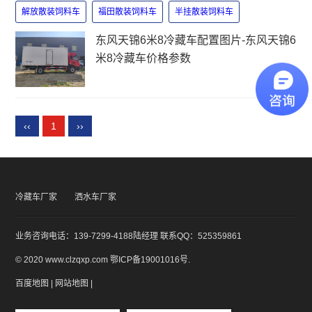
解放散装饲料车
福田散装饲料车
半挂散装饲料车
东风天锦6米8冷藏车配置图片-东风天锦6
米8冷藏车价格参数
‹‹
1
››
冷藏车厂家
洒水车厂家
业务咨询电话：139-7299-4188陆经理 联系QQ：525359861
© 2020 www.clzqxp.com
鄂ICP备19001016号
.
百度地图
|
网站地图
|