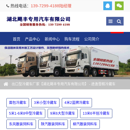
热线电话：
139-7299-4188陆经理
首页
产品中心
新闻中心
购车流程
公司简介
出口型冷藏车厂家【湖北飓丰专用汽车有限公司】
- 途逸雪糕冷藏车
面包冷藏车
3米小型冷藏车
4米2蓝牌冷藏车
5米1-6米8中型冷藏车
9米6大型冷藏车
13米6半挂冷藏车
东风散装饲料车
陕汽散装饲料车
柳汽散装饲料车