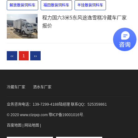
解放散装饲料车
福田散装饲料车
半挂散装饲料车
程力国六3米5东风途逸雪糕冷藏车厂家
报价
‹‹
1
››
冷藏车厂家
洒水车厂家
业务咨询电话：139-7299-4188陆经理 联系QQ：525359861
© 2020 www.clzqxp.com
鄂ICP备19001016号
.
百度地图
|
网站地图
|