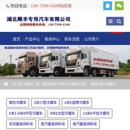
热线电话：
139-7299-4188陆经理
首页
产品中心
新闻中心
购车流程
公司简介
出口型冷藏车厂家【湖北飓丰专用汽车有限公司】
- 解放6米8冷藏车
面包冷藏车
3米小型冷藏车
4米2蓝牌冷藏车
5米1-6米8中型冷藏车
9米6大型冷藏车
13米6半挂冷藏车
东风散装饲料车
陕汽散装饲料车
柳汽散装饲料车