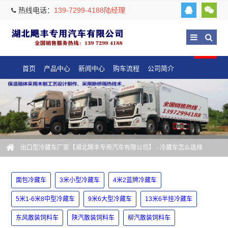
热线电话：
139-7299-4188陆经理
首页
产品中心
新闻中心
购车流程
公司简介
出口型冷藏车厂家【湖北飓丰专用汽车有限公司】
- 冷藏车怎么选择
面包冷藏车
3米小型冷藏车
4米2蓝牌冷藏车
5米1-6米8中型冷藏车
9米6大型冷藏车
13米6半挂冷藏车
东风散装饲料车
陕汽散装饲料车
柳汽散装饲料车