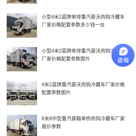
小型4米2蓝牌单排重汽豪沃肉钩冷藏车
厂家价格配置参数多少钱一台
小型4米2蓝牌单排重汽豪沃肉钩冷藏车
厂家价格配置参数图片
4米2蓝牌重汽豪沃肉钩冷藏车厂家价格
配置参数图片
6米8中型重汽豪翰单桥肉钩冷藏车厂家
报价参数