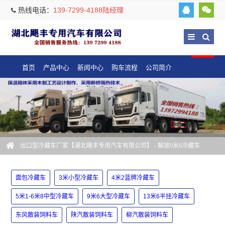
热线电话：
139-7299-4188陆经理
首页
产品中心
新闻中心
购车流程
公司简介
出口型冷藏车厂家【湖北飓丰专用汽车有限公司】
- 解放9米6冷藏车
面包冷藏车
3米小型冷藏车
4米2蓝牌冷藏车
5米1-6米8中型冷藏车
9米6大型冷藏车
13米6半挂冷藏车
东风散装饲料车
陕汽散装饲料车
柳汽散装饲料车