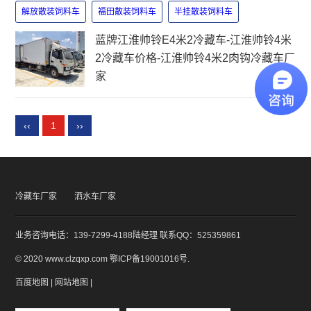
解放散装饲料车
福田散装饲料车
半挂散装饲料车
蓝牌江淮帅铃E4米2冷藏车-江淮帅铃4米
2冷藏车价格-江淮帅铃4米2肉钩冷藏车厂
家
‹‹
1
››
冷藏车厂家
洒水车厂家
业务咨询电话：139-7299-4188陆经理 联系QQ：525359861
© 2020 www.clzqxp.com
鄂ICP备19001016号
.
百度地图
|
网站地图
|