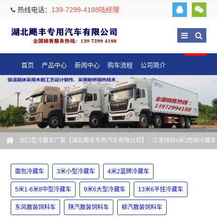
热线电话：
139-7299-4188陆经理
首页
产品中心
新闻中心
购车流程
公司简介
出口型冷藏车厂家【湖北飓丰专用汽车有限公司】
- 江淮帅铃4米2肉钩冷藏车
厂家
面包冷藏车
3米小型冷藏车
4米2蓝牌冷藏车
5米1-6米8中型冷藏车
9米6大型冷藏车
13米6半挂冷藏车
东风散装饲料车
陕汽散装饲料车
柳汽散装饲料车