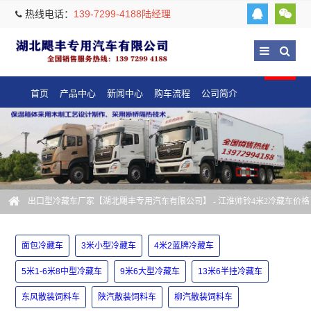
热线电话：
139-7299-4188陆经理
首页
产品中心
新闻中心
购车流程
公司简介
出口型冷藏车厂家【湖北飓丰专用汽车有限公司】
- 江淮帅铃4米2冷藏车价格
面包冷藏车
3米小型冷藏车
4米2蓝牌冷藏车
5米1-6米8中型冷藏车
9米6大型冷藏车
13米6半挂冷藏车
东风散装饲料车
陕汽散装饲料车
柳汽散装饲料车