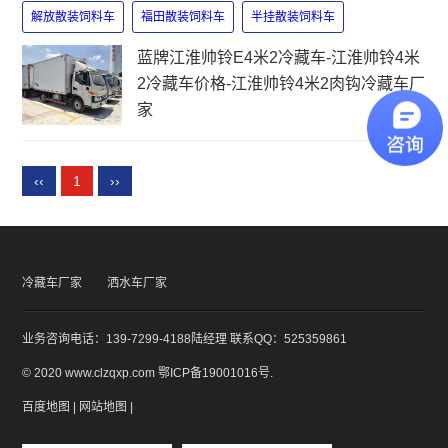
解放散装饲料车
福田散装饲料车
半挂散装饲料车
蓝牌江淮帅铃E4米2冷藏车-江淮帅铃4米
2冷藏车价格-江淮帅铃4米2肉钩冷藏车厂
家
‹‹
1
››
冷藏车厂家
洒水车厂家
业务咨询电话：139-7299-4188陆经理 联系QQ：525359861
© 2020 www.clzqxp.com
鄂ICP备19001016号
.
百度地图
|
网站地图
|