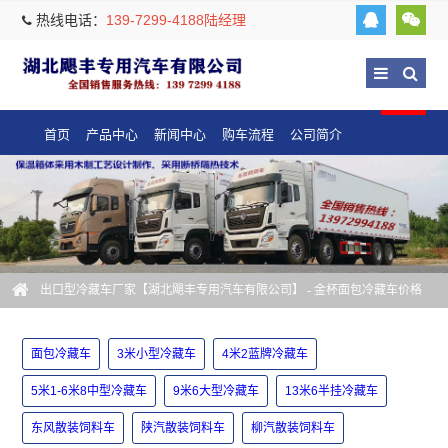
热线电话：
139-7299-4188陆经理
首页
产品中心
新闻中心
购车流程
公司简介
出口型冷藏车厂家【湖北飓丰专用汽车有限公司】
- 金杯面包冷藏车价格
面包冷藏车
3米小型冷藏车
4米2蓝牌冷藏车
5米1-6米8中型冷藏车
9米6大型冷藏车
13米6半挂冷藏车
东风散装饲料车
陕汽散装饲料车
柳汽散装饲料车