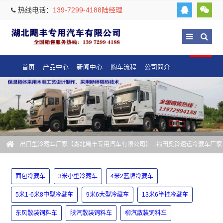
热线电话：
139-7299-4188陆经理
首页
产品中心
新闻中心
购车流程
公司简介
出口型冷藏车厂家【湖北飓丰专用汽车有限公司】
- 福田奥铃速运冷藏车厂家
面包冷藏车
3米小型冷藏车
4米2蓝牌冷藏车
5米1-6米8中型冷藏车
9米6大型冷藏车
13米6半挂冷藏车
东风散装饲料车
陕汽散装饲料车
柳汽散装饲料车