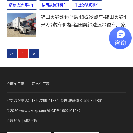
解放散装饲料车
福田散装饲料车
半挂散装饲料车
​福田奥铃速运蓝牌4米2冷藏车-​福田奥铃4
米2冷藏车价格-​福田奥铃速运冷藏车厂家
‹‹
1
››
冷藏车厂家
洒水车厂家
业务咨询电话：139-7299-4188陆经理 联系QQ：525359861
© 2020 www.clzqxp.com
鄂ICP备19001016号
.
百度地图
|
网站地图
|