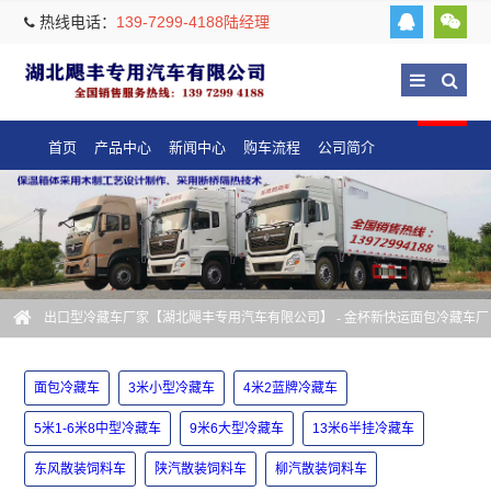
热线电话：
139-7299-4188陆经理
首页
产品中心
新闻中心
购车流程
公司简介
出口型冷藏车厂家【湖北飓丰专用汽车有限公司】
- 金杯新快运面包冷藏车厂
家
面包冷藏车
3米小型冷藏车
4米2蓝牌冷藏车
5米1-6米8中型冷藏车
9米6大型冷藏车
13米6半挂冷藏车
东风散装饲料车
陕汽散装饲料车
柳汽散装饲料车