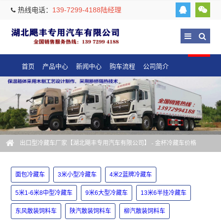
热线电话：
139-7299-4188陆经理
首页
产品中心
新闻中心
购车流程
公司简介
出口型冷藏车厂家【湖北飓丰专用汽车有限公司】
- 金杯冷藏车价格
面包冷藏车
3米小型冷藏车
4米2蓝牌冷藏车
5米1-6米8中型冷藏车
9米6大型冷藏车
13米6半挂冷藏车
东风散装饲料车
陕汽散装饲料车
柳汽散装饲料车