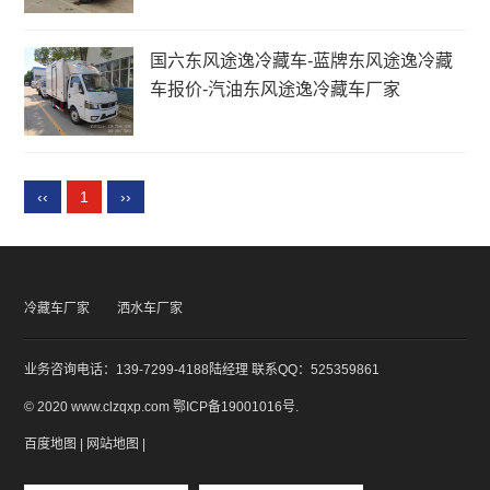
国六东风途逸冷藏车-蓝牌东风途逸冷藏
车报价-汽油东风途逸冷藏车厂家
‹‹
1
››
冷藏车厂家
洒水车厂家
业务咨询电话：139-7299-4188陆经理 联系QQ：525359861
© 2020 www.clzqxp.com
鄂ICP备19001016号
.
百度地图
|
网站地图
|