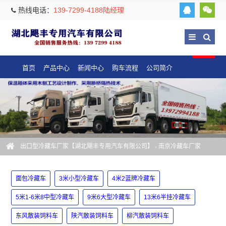
热线电话：
139-7299-4188陆经理
首页
产品中心
新闻中心
购车流程
公司简介
出口型冷藏车厂家【湖北飓丰专用汽车有限公司】
- 南京冷藏车厂家
面包冷藏车
3米小型冷藏车
4米2蓝牌冷藏车
5米1-6米8中型冷藏车
9米6大型冷藏车
13米6半挂冷藏车
东风散装饲料车
陕汽散装饲料车
柳汽散装饲料车