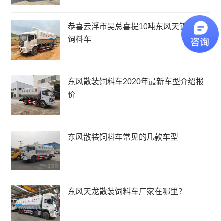
恭喜云浮市吴总喜提10吨东风天锦散装
饲料车
东风散装饲料车2020年最新车型介绍报
价
东风散装饲料车常见的几款车型
东风天龙散装饲料车厂家在哪里？