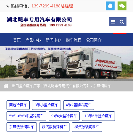
热线电话：
139-7299-4188陆经理
首页
产品中心
新闻中心
购车流程
公司简介
出口型冷藏车厂家【湖北飓丰专用汽车有限公司】
- 东风饲料车
面包冷藏车
3米小型冷藏车
4米2蓝牌冷藏车
5米1-6米8中型冷藏车
9米6大型冷藏车
13米6半挂冷藏车
东风散装饲料车
陕汽散装饲料车
柳汽散装饲料车