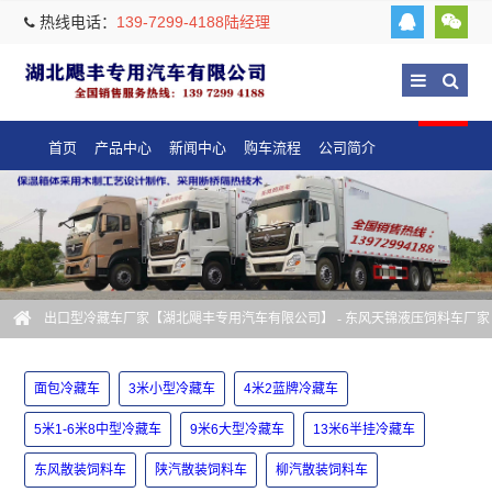
热线电话：
139-7299-4188陆经理
首页
产品中心
新闻中心
购车流程
公司简介
出口型冷藏车厂家【湖北飓丰专用汽车有限公司】
- 东风天锦液压饲料车厂家
面包冷藏车
3米小型冷藏车
4米2蓝牌冷藏车
5米1-6米8中型冷藏车
9米6大型冷藏车
13米6半挂冷藏车
东风散装饲料车
陕汽散装饲料车
柳汽散装饲料车