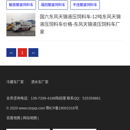
解放散装饲料车
福田散装饲料车
半挂散装饲料车
国六东风天锦液压饲料车-12吨东风天锦
液压饲料车价格-东风天锦液压饲料车厂
家
‹‹
1
››
冷藏车厂家
洒水车厂家
业务咨询电话：139-7299-4188陆经理 联系QQ：525359861
© 2020 www.clzqxp.com
鄂ICP备19001016号
.
百度地图
|
网站地图
|