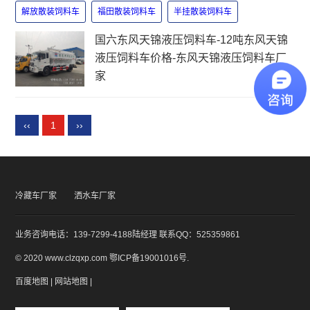
解放散装饲料车
福田散装饲料车
半挂散装饲料车
国六东风天锦液压饲料车-12吨东风天锦
液压饲料车价格-东风天锦液压饲料车厂
家
‹‹
1
››
冷藏车厂家
洒水车厂家
业务咨询电话：139-7299-4188陆经理 联系QQ：525359861
© 2020 www.clzqxp.com
鄂ICP备19001016号
.
百度地图
|
网站地图
|