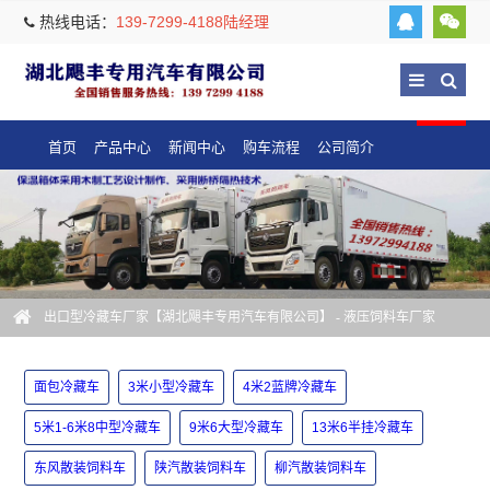
热线电话：
139-7299-4188陆经理
首页
产品中心
新闻中心
购车流程
公司简介
出口型冷藏车厂家【湖北飓丰专用汽车有限公司】
- 液压饲料车厂家
面包冷藏车
3米小型冷藏车
4米2蓝牌冷藏车
5米1-6米8中型冷藏车
9米6大型冷藏车
13米6半挂冷藏车
东风散装饲料车
陕汽散装饲料车
柳汽散装饲料车