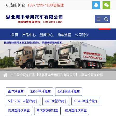
热线电话：
139-7299-4188陆经理
首页
产品中心
新闻中心
购车流程
公司简介
出口型冷藏车厂家【湖北飓丰专用汽车有限公司】
- 飓丰冷藏车价格
面包冷藏车
3米小型冷藏车
4米2蓝牌冷藏车
5米1-6米8中型冷藏车
9米6大型冷藏车
13米6半挂冷藏车
东风散装饲料车
陕汽散装饲料车
柳汽散装饲料车