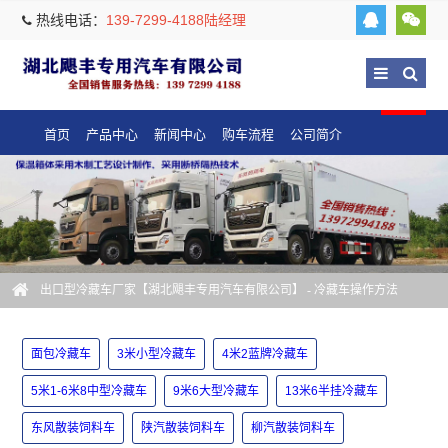
热线电话：
139-7299-4188陆经理
首页
产品中心
新闻中心
购车流程
公司简介
出口型冷藏车厂家【湖北飓丰专用汽车有限公司】
- 冷藏车操作方法
面包冷藏车
3米小型冷藏车
4米2蓝牌冷藏车
5米1-6米8中型冷藏车
9米6大型冷藏车
13米6半挂冷藏车
东风散装饲料车
陕汽散装饲料车
柳汽散装饲料车