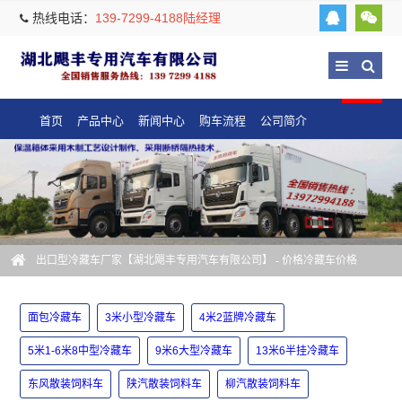
热线电话：
139-7299-4188陆经理
首页
产品中心
新闻中心
购车流程
公司简介
出口型冷藏车厂家【湖北飓丰专用汽车有限公司】
- 价格冷藏车价格
面包冷藏车
3米小型冷藏车
4米2蓝牌冷藏车
5米1-6米8中型冷藏车
9米6大型冷藏车
13米6半挂冷藏车
东风散装饲料车
陕汽散装饲料车
柳汽散装饲料车