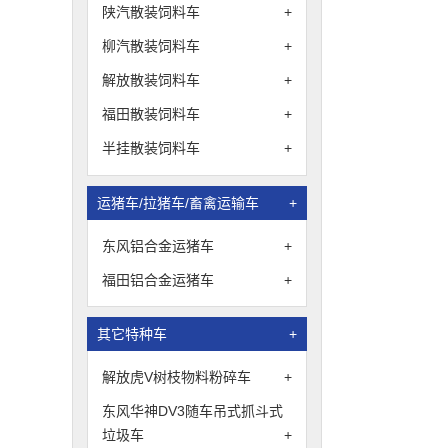
陕汽散装饲料车
+
柳汽散装饲料车
+
解放散装饲料车
+
福田散装饲料车
+
半挂散装饲料车
+
运猪车/拉猪车/畜禽运输车
+
东风铝合金运猪车
+
福田铝合金运猪车
+
其它特种车
+
解放虎V树枝物料粉碎车
+
东风华神DV3随车吊式抓斗式
垃圾车
+