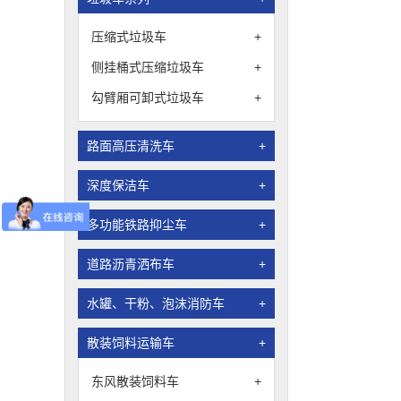
压缩式垃圾车
+
侧挂桶式压缩垃圾车
+
勾臂厢可卸式垃圾车
+
路面高压清洗车
+
深度保洁车
+
多功能铁路抑尘车
+
道路沥青洒布车
+
水罐、干粉、泡沫消防车
+
散装饲料运输车
+
东风散装饲料车
+