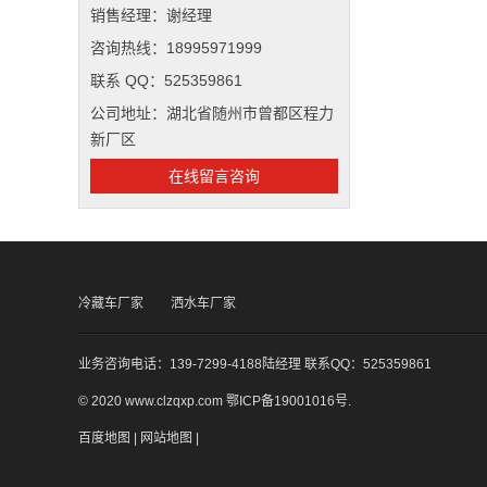
销售经理：谢经理
咨询热线：18995971999
联系 QQ：525359861
公司地址：湖北省随州市曾都区程力
新厂区
在线留言咨询
冷藏车厂家
洒水车厂家
业务咨询电话：139-7299-4188陆经理 联系QQ：525359861
© 2020 www.clzqxp.com
鄂ICP备19001016号
.
百度地图
|
网站地图
|