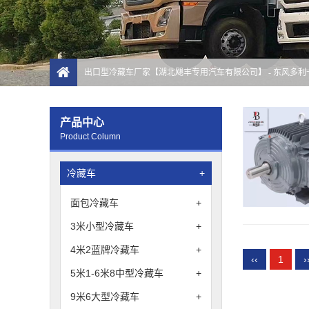
出口型冷藏车厂家【湖北飓丰专用汽车有限公司】
- 东风多
产品中心
Product Column
冷藏车
+
面包冷藏车
+
3米小型冷藏车
+
4米2蓝牌冷藏车
+
‹‹
1
›
5米1-6米8中型冷藏车
+
9米6大型冷藏车
+