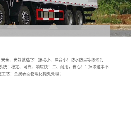
？
：安全、安静就选它！振动小、噪音小！防水防尘等级达到
控制系统：稳定、可靠、响应快！二、耐用，省心！1.掉漆这事不
工艺：金属表面物理化抛丸处理；...