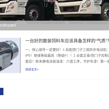
利卡饲料运输车
一台好的散装饲料车应该具备怎样的“气质”
一、核心部件一定要好！1.标配西门子三相异步电动机
IP5！绝缘等级最高（等级F）！2.全套正泰/西门子
能忍！粉末静电涂装油漆：六道工序，守护车漆！第一道
阅读全文+
›