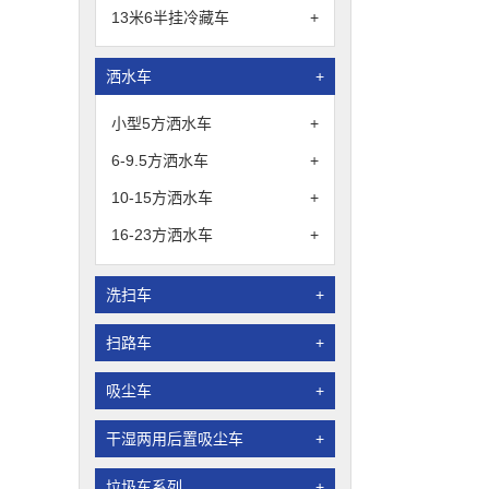
13米6半挂冷藏车
+
洒水车
+
小型5方洒水车
+
6-9.5方洒水车
+
10-15方洒水车
+
16-23方洒水车
+
洗扫车
+
扫路车
+
吸尘车
+
干湿两用后置吸尘车
+
垃圾车系列
+