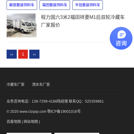
解放散装饲料车
福田散装饲料车
半挂散装饲料车
程力国六3米2福田祥菱M1后双轮冷藏车
厂家报价
‹‹
1
››
冷藏车厂家
洒水车厂家
业务咨询电话：139-7299-4188陆经理 联系QQ：525359861
© 2020 www.clzqxp.com
鄂ICP备19001016号
.
百度地图
|
网站地图
|