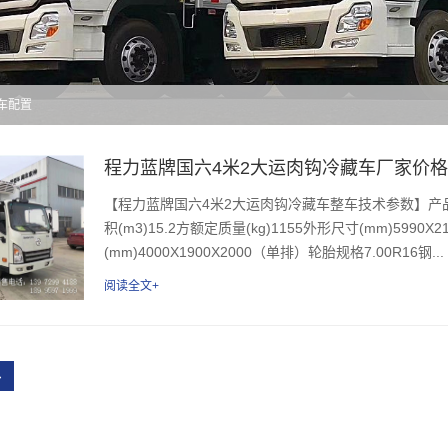
藏车配置
程力蓝牌国六4米2大运肉钩冷藏车厂家价
【程力蓝牌国六4米2大运肉钩冷藏车整车技术参数】产品
积(m3)15.2方额定质量(kg)1155外形尺寸(mm)5990X2
(mm)4000X1900X2000（单排）轮胎规格7.00R16钢...
阅读全文+
›