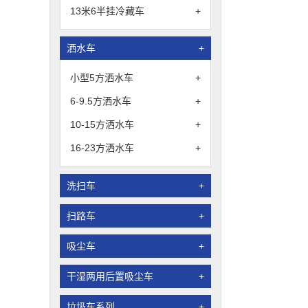
13米6半挂冷藏车
+
洒水车
+
小型5方洒水车
+
6-9.5方洒水车
+
10-15方洒水车
+
16-23方洒水车
+
洗扫车
+
扫路车
+
吸尘车
+
干湿两用后置吸尘车
+
垃圾车系列
+