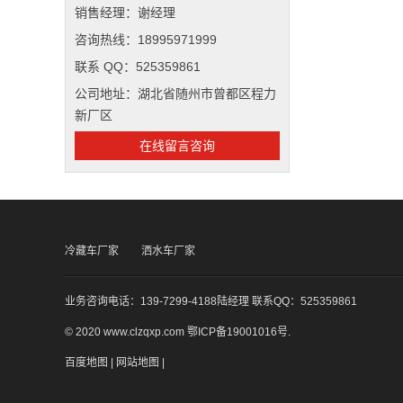
销售经理：谢经理
咨询热线：18995971999
联系 QQ：525359861
公司地址：湖北省随州市曾都区程力
新厂区
在线留言咨询
冷藏车厂家
洒水车厂家
业务咨询电话：139-7299-4188陆经理 联系QQ：525359861
© 2020 www.clzqxp.com
鄂ICP备19001016号
.
百度地图
|
网站地图
|