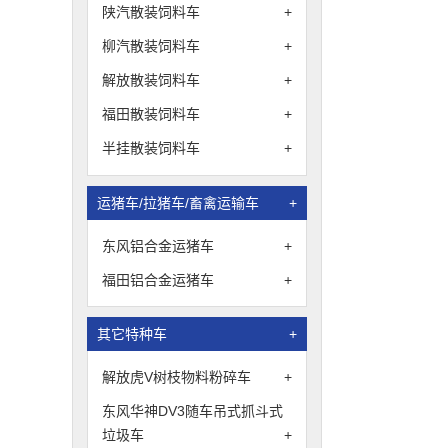
陕汽散装饲料车
+
柳汽散装饲料车
+
解放散装饲料车
+
福田散装饲料车
+
半挂散装饲料车
+
运猪车/拉猪车/畜禽运输车
+
东风铝合金运猪车
+
福田铝合金运猪车
+
其它特种车
+
解放虎V树枝物料粉碎车
+
东风华神DV3随车吊式抓斗式
垃圾车
+