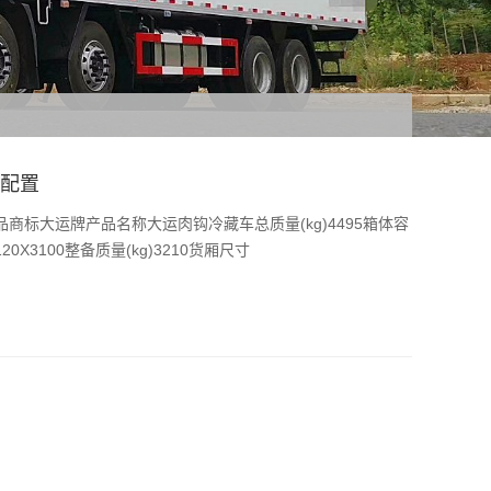
格配置
商标大运牌产品名称大运肉钩冷藏车总质量(kg)4495箱体容
120X3100整备质量(kg)3210货厢尺寸