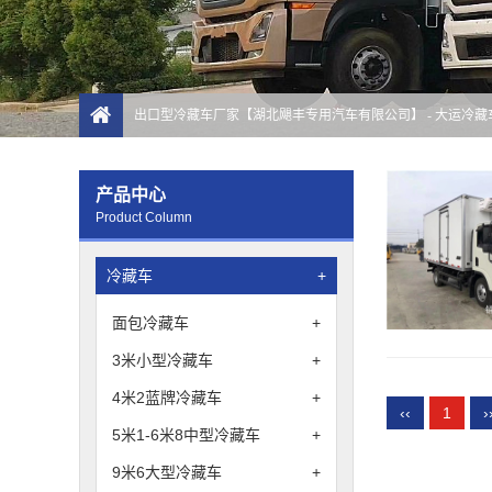
出口型冷藏车厂家【湖北飓丰专用汽车有限公司】
- 大运冷
产品中心
Product Column
冷藏车
+
面包冷藏车
+
3米小型冷藏车
+
4米2蓝牌冷藏车
+
‹‹
1
›
5米1-6米8中型冷藏车
+
9米6大型冷藏车
+