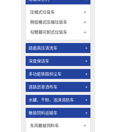
压缩式垃圾车
+
侧挂桶式压缩垃圾车
+
勾臂厢可卸式垃圾车
+
路面高压清洗车
+
深度保洁车
+
多功能铁路抑尘车
+
道路沥青洒布车
+
水罐、干粉、泡沫消防车
+
散装饲料运输车
+
东风散装饲料车
+