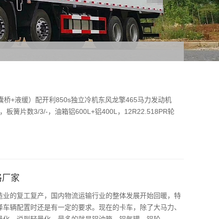
气囊桥+液缓）配开利850s独立冷机东风龙擎465马力发动机
梁，板簧片数3/3/-，油箱铝600L+铝400L，12R22.518PR轮
格厂家
造业的复工复产，国内物流运输行业的整体发展开始回暖，特
择车辆配置时还是有一定的要求。现在的卡车，除了大马力、
化。说到轻量化，最多的就是铝油箱、铝气罐、铝轮...