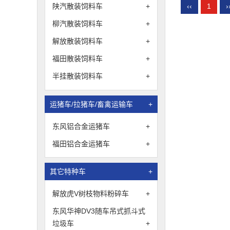
‹‹
1
›
陕汽散装饲料车
+
柳汽散装饲料车
+
解放散装饲料车
+
福田散装饲料车
+
半挂散装饲料车
+
运猪车/拉猪车/畜禽运输车
+
东风铝合金运猪车
+
福田铝合金运猪车
+
其它特种车
+
解放虎V树枝物料粉碎车
+
东风华神DV3随车吊式抓斗式
垃圾车
+