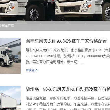
龙冷藏车厂家
飓丰东风天龙kl 9.6米冷藏车厂家价格配置
飓丰东风天龙kl9.6米冷藏车厂家价格配置速比3.64（
2050+4600+1350轴距，前/后桥5/10T，300×80×8大
胎，驾驶室液压电动翻转，带空调，...
阅读全文+
随州飓丰9米6东风天龙KL自动挡冷藏车价
俗话说金九银十是购车的旺季，随着疫情平稳、各类制
别是对于零担冷藏车运输的散户车主来讲，冷藏车在选
自动挡、平地板之外，还有一个很热门的词，那就是轻量