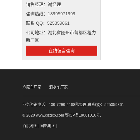
销售经理：谢经理
咨询热线：18995971999
联系 QQ：525359861
公司地址：湖北省随州市曾都区程力
新厂区
在线留言咨询
冷藏车厂家
洒水车厂家
业务咨询电话：139-7299-4188陆经理 联系QQ：525359861
© 2020 www.clzqxp.com
鄂ICP备19001016号
.
百度地图
|
网站地图
|