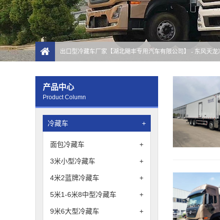
出口型冷藏车厂家【湖北飓丰专用汽车有限公司】
- 东风天
产品中心
Product Column
冷藏车
+
面包冷藏车
+
3米小型冷藏车
+
4米2蓝牌冷藏车
+
5米1-6米8中型冷藏车
+
9米6大型冷藏车
+