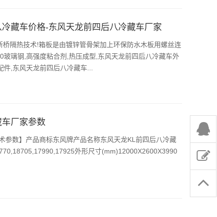
八冷藏车价格-东风天龙前四后八冷藏车厂家
断桥隔热技术!箱板是由镀锌管骨架加上环保防水木板用螺丝连
.0玻璃钢,高强度粘合剂,热压成型,东风天龙前四后八冷藏车外
件,东风天龙前四后八冷藏车...
藏车厂家参数
技术参数】产品商标东风牌产品名称东风天龙KL前四后八冷藏
,18705,17990,17925外形尺寸(mm)12000X2600X3990