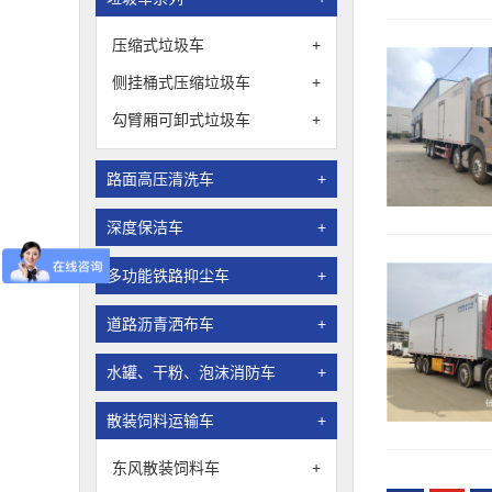
压缩式垃圾车
+
侧挂桶式压缩垃圾车
+
勾臂厢可卸式垃圾车
+
路面高压清洗车
+
深度保洁车
+
多功能铁路抑尘车
+
道路沥青洒布车
+
水罐、干粉、泡沫消防车
+
散装饲料运输车
+
东风散装饲料车
+