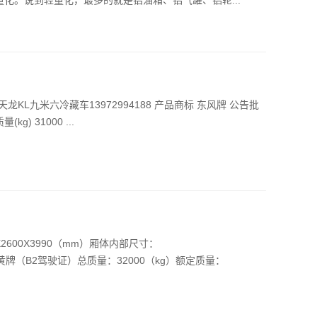
L九米六冷藏车13972994188 产品商标 东风牌 公告批
g) 31000 ...
600X3990（mm）厢体内部尺寸：
方 上黄牌（B2驾驶证）总质量：32000（kg）额定质量：