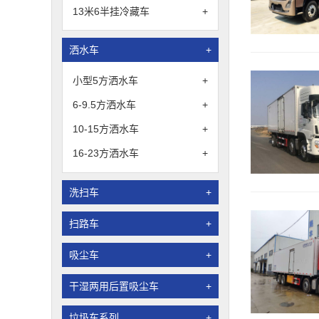
13米6半挂冷藏车
+
洒水车
+
小型5方洒水车
+
6-9.5方洒水车
+
10-15方洒水车
+
16-23方洒水车
+
洗扫车
+
扫路车
+
吸尘车
+
干湿两用后置吸尘车
+
垃圾车系列
+