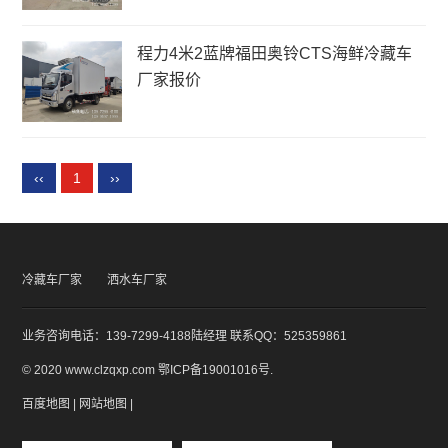
程力4米2蓝牌福田奥铃CTS海鲜冷藏车
厂家报价
‹‹
1
››
冷藏车厂家
洒水车厂家
业务咨询电话：139-7299-4188陆经理 联系QQ：525359861
© 2020 www.clzqxp.com
鄂ICP备19001016号
.
百度地图
|
网站地图
|